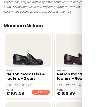
Prijzen zoals bij de laatste update; controleer de actuele prijs in de
shop. Schoenenreus is een prijsvergelijker en verdient via affiliate-
links — dit verandert niets aan de prijs voor jou.
Meer van Nelson
Nelson
Nelson
Nelson mocassins &
Nelson mocassins &
loafers – Zwart
loafers – Rood
36
37
38
+4
36
37
38
+4
vanaf
vanaf
1 shop
1 shop
€ 109,99
€ 109,99