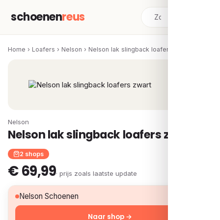
schoenen
reus
Home
›
Loafers
›
Nelson
›
Nelson lak slingback loafers zwart
Nelson
Nelson lak slingback loafers zwart
2 shops
€ 69,99
· prijs zoals laatste update
€ 69,99
Nelson Schoenen
Naar shop →