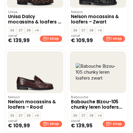
Unisa
Nelson
Unisa Dalcy
Nelson mocassins &
mocassins & loafers –
loafers – Zwart
Multi
36
37
38
+4
36
37
38
+4
vanaf
vanaf
1 shop
1 shop
€ 139,99
€ 109,99
Nelson
Babouche
Nelson mocassins &
Babouche Bizou-105
loafers – Rood
chunky leren loafers
zwart
36
37
38
+4
36
37
38
+4
vanaf
vanaf
1 shop
1 shop
€ 109,99
€ 139,95