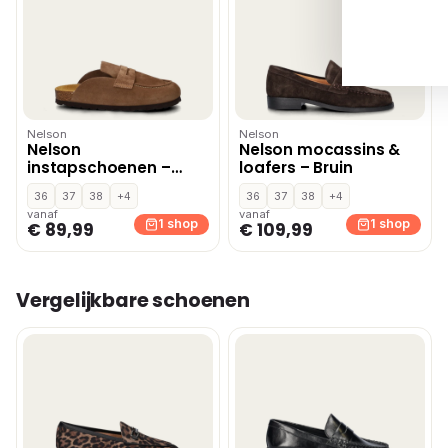
Nelson
Nelson
Nelson
Nelson mocassins &
instapschoenen –
loafers – Bruin
Taupe
36
37
38
+4
36
37
38
+4
vanaf
vanaf
1 shop
1 shop
€ 89,99
€ 109,99
Vergelijkbare schoenen