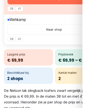
38
41
€ 69,99
Wehkamp
Naar shop
38
41
Laagste prijs
Prijsbereik
€ 69,99
€ 69,99 – € 69,99
Beschikbaar bij
Aantal maten
2 shops
2
De Nelson lak slingback loafers zwart vergelijk je bij 2 shops.
De prijs is € 69,99. In de maten 38 tot en met 41 is er
voorraad. Hieronder zie je per shop de prijs en welke maten
op voorraad zijn.