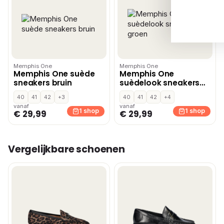
Memphis One
Memphis One
Memphis One suède
Memphis One
sneakers bruin
suèdelook sneakers
groen
40
41
42
+3
40
41
42
+4
vanaf
vanaf
1 shop
1 shop
€ 29,99
€ 29,99
Vergelijkbare schoenen