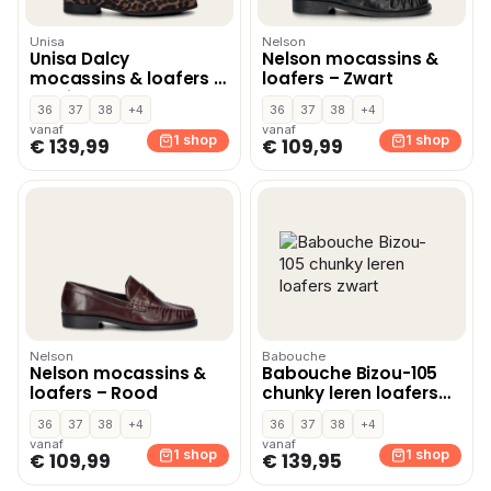
Unisa
Nelson
Unisa Dalcy
Nelson mocassins &
mocassins & loafers –
loafers – Zwart
Multi
36
37
38
+4
36
37
38
+4
vanaf
vanaf
1 shop
1 shop
€ 139,99
€ 109,99
Nelson
Babouche
Nelson mocassins &
Babouche Bizou-105
loafers – Rood
chunky leren loafers
zwart
36
37
38
+4
36
37
38
+4
vanaf
vanaf
1 shop
1 shop
€ 109,99
€ 139,95