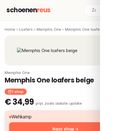
schoenen
reus
Home
›
Loafers
›
Memphis One
›
Memphis One loafers beige
Memphis One
Memphis One loafers beige
1 shop
€ 34,99
· prijs zoals laatste update
€ 34,99
Wehkamp
Naar shop →