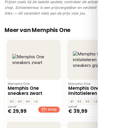
Prijzen zoals bij de laatste update; controleer de actuele prijs in de
shop. Schoenenreus is een prijsvergelijker en verdient via affiliate-
links — dit verandert niets aan de prijs voor jou.
Meer van Memphis One
Memphis One
Memphis One
Memphis One
Memphis One
sneakers zwart
imitatieleren sneakers
grijs
42
43
44
+2
41
42
43
+3
vanaf
vanaf
1 shop
1 shop
€ 29,99
€ 39,99