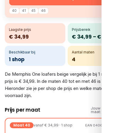
40
41
45
46
Laagste prijs
Prijsbereik
€ 34,99
€ 34,99 – € 34,99
Beschikbaar bij
Aantal maten
1 shop
4
De Memphis One loafers beige vergelijk je bij 1 shop. De
prijs is € 34,99. In de maten 40 tot en met 46 is er voorraad.
Hieronder zie je per shop de prijs en welke maten op
voorraad zijn.
Jouw
Prijs per maat
maat:
Maat 40
vanaf € 34,99 · 1 shop
EAN 04067797109428