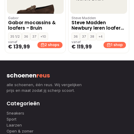
Gabor
Steve Madden
Gabor mocassins &
Steve Madden
loafers – Bruin
Newbury leren loafers
zwart
35 1/2
36
37
+10
36
37
38
+4
vanaf
vanaf
2 shops
1 shop
€ 139,99
€ 119,99
schoenen
reus
alle schoenen, één reus. Wij vergelijken
prijs en maat zodat jij scherp scoort.
Categorieën
Sneakers
Sport
Laarzen
Open & zomer