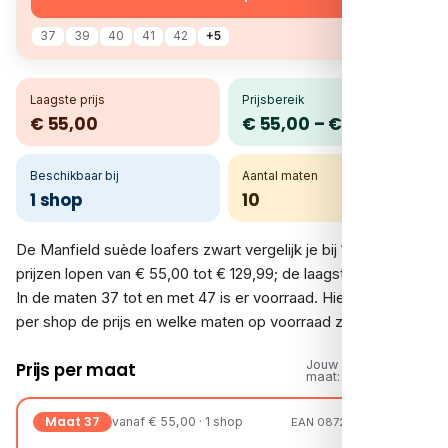
37
39
40
41
42
+5
Laagste prijs
Prijsbereik
€ 55,00
€ 55,00 – € 129,99
Beschikbaar bij
Aantal maten
1 shop
10
De Manfield suède loafers zwart vergelijk je bij 1 shop. De
prijzen lopen van € 55,00 tot € 129,99; de laagste is € 55,00.
In de maten 37 tot en met 47 is er voorraad. Hieronder zie je
per shop de prijs en welke maten op voorraad zijn.
Jouw
Prijs per maat
maat:
Maat 37
vanaf € 55,00 · 1 shop
EAN 08720527609112