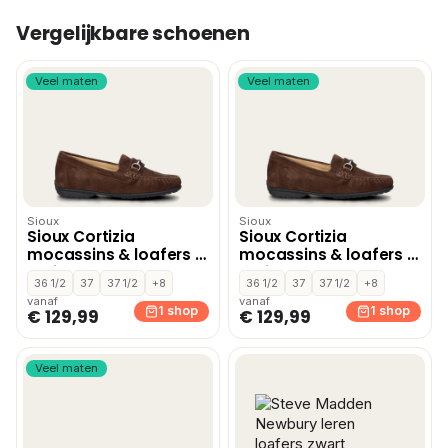
Vergelijkbare schoenen
Veel maten
Veel maten
Sioux
Sioux
Sioux Cortizia
Sioux Cortizia
mocassins & loafers –
mocassins & loafers –
Bruin
Bruin
36 1/2
37
37 1/2
+8
36 1/2
37
37 1/2
+8
vanaf
vanaf
1 shop
1 shop
€ 129,99
€ 129,99
Veel maten