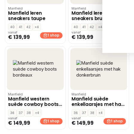
Manfield
Manfield
Manfield leren
Manfield leren
sneakers taupe
sneakers bruin
40
41
42
+4
40
41
42
+4
vanaf
vanaf
1 shop
1 shop
€ 139,99
€ 139,99
Manfield
Manfield
Manfield western
Manfield suède
suède cowboy boots
enkellaarsjes met hak
bordeaux
donkerbruin
36
37
38
+4
36
37
38
+4
vanaf
vanaf
1 shop
1 shop
€ 149,99
€ 149,99