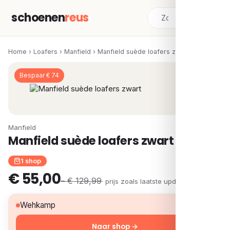
schoenen
reus
Home
›
Loafers
›
Manfield
›
Manfield suède loafers zwart
Bespaar € 74
Manfield
Manfield suède loafers zwart
1 shop
€ 55,00
– € 129,99
· prijs zoals laatste update
€ 55,00
Wehkamp
Naar shop →