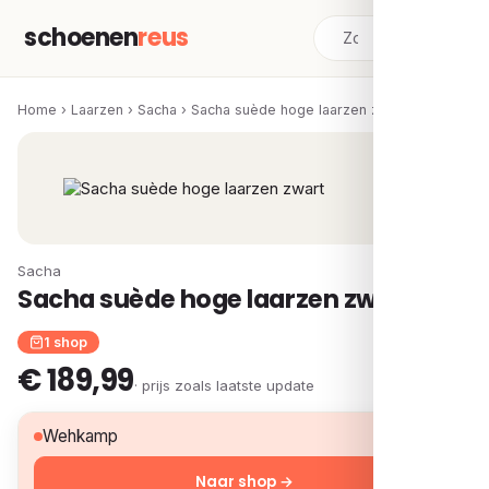
schoenen
reus
Home
›
Laarzen
›
Sacha
›
Sacha suède hoge laarzen zwart
Sacha
Sacha suède hoge laarzen zwart
1 shop
€ 189,99
· prijs zoals laatste update
€ 189,99
Wehkamp
Naar shop →