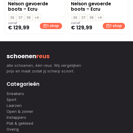
Nelson gevoerde
Nelson gevoerde
boots – Ecru
boots – Ecru
36
37
38
+4
36
37
38
+4
vanaf
vanaf
1 shop
1 shop
€ 129,99
€ 129,99
schoenen
reus
alle schoenen, één reus. Wij vergelijken
prijs en maat zodat jij scherp scoort.
Categorieën
Sneakers
Sport
Laarzen
Open & zomer
Instappers
Plat & gekleed
Overig