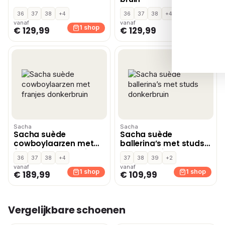
36
37
38
+4
36
37
38
+4
vanaf
vanaf
1 shop
1 shop
€ 129,99
€ 129,99
Sacha
Sacha
Sacha suède
Sacha suède
cowboylaarzen met
ballerina’s met studs
franjes donkerbruin
donkerbruin
36
37
38
+4
37
38
39
+2
vanaf
vanaf
1 shop
1 shop
€ 189,99
€ 109,99
Vergelijkbare schoenen