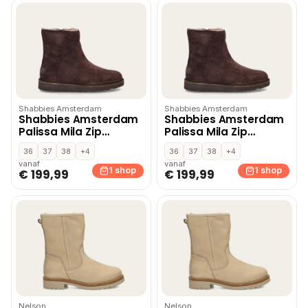
Shabbies Amsterdam
Shabbies Amsterdam
Shabbies Amsterdam
Shabbies Amsterdam
Palissa Mila Zip
Palissa Mila Zip
gevoerde boots –
gevoerde boots –
36
37
38
+4
36
37
38
+4
Bruin
Bruin
vanaf
vanaf
1 shop
1 shop
€ 199,99
€ 199,99
Nelson
Nelson