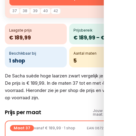
37
38
39
40
42
Laagste prijs
Prijsbereik
€ 189,99
€ 189,99 – € 189,99
Beschikbaar bij
Aantal maten
1 shop
5
De Sacha suède hoge laarzen zwart vergelijk je bij 1 shop.
De prijs is € 189,99. In de maten 37 tot en met 42 is er
voorraad. Hieronder zie je per shop de prijs en welke maten
op voorraad zijn.
Jouw
Prijs per maat
maat:
Maat 37
vanaf € 189,99 · 1 shop
EAN 08720527230880