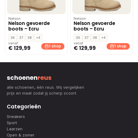
Nelson
Nelson
Nelson gevoerde
Nelson gevoerde
boots – Ecru
boots – Ecru
36
37
38
+4
36
37
38
+4
vanaf
vanaf
1 shop
1 shop
€ 129,99
€ 129,99
schoenen
reus
alle schoenen, één reus. Wij vergelijken
prijs en maat zodat jij scherp scoort.
Categorieën
Sneakers
Sport
Laarzen
Open & zomer