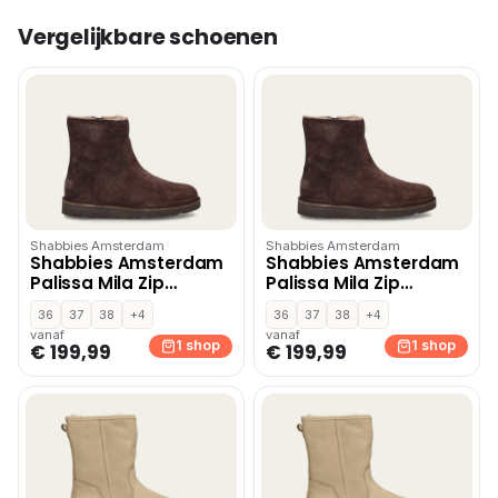
Vergelijkbare schoenen
Shabbies Amsterdam
Shabbies Amsterdam
Shabbies Amsterdam
Shabbies Amsterdam
Palissa Mila Zip
Palissa Mila Zip
gevoerde boots –
gevoerde boots –
36
37
38
+4
36
37
38
+4
Bruin
Bruin
vanaf
vanaf
1 shop
1 shop
€ 199,99
€ 199,99