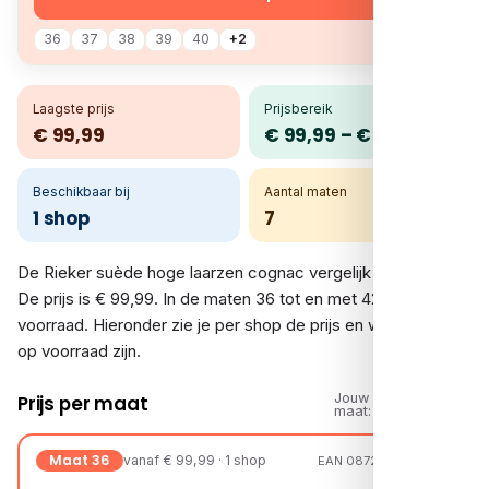
36
37
38
39
40
+2
Laagste prijs
Prijsbereik
€ 99,99
€ 99,99 – € 99,99
Beschikbaar bij
Aantal maten
1 shop
7
De Rieker suède hoge laarzen cognac vergelijk je bij 1 shop.
De prijs is € 99,99. In de maten 36 tot en met 42 is er
voorraad. Hieronder zie je per shop de prijs en welke maten
op voorraad zijn.
Jouw
Prijs per maat
maat:
Maat 36
vanaf € 99,99 · 1 shop
EAN 08721108303535