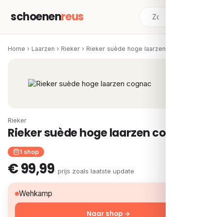
schoenen
reus
Home
›
Laarzen
›
Rieker
›
Rieker suède hoge laarzen cognac
Rieker
Rieker suède hoge laarzen cognac
1 shop
€ 99,99
· prijs zoals laatste update
€ 99,99
Wehkamp
Naar shop →