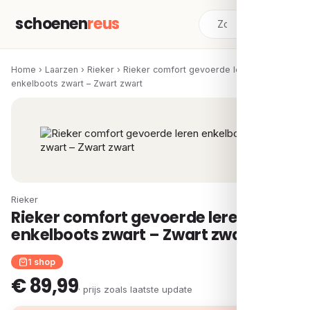
schoenen
reus
Home
›
Laarzen
›
Rieker
›
Rieker comfort gevoerde leren
enkelboots zwart – Zwart zwart
Rieker
Rieker comfort gevoerde leren
enkelboots zwart – Zwart zwart
1 shop
€ 89,99
· prijs zoals laatste update