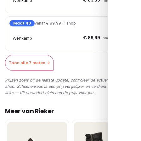
€ 89,99
Wehkamp
naar shop →
Maat 40
vanaf € 89,99 · 1 shop
€ 89,99
Wehkamp
naar shop →
Toon alle 7 maten →
Prijzen zoals bij de laatste update; controleer de actuele prijs in de
shop. Schoenenreus is een prijsvergelijker en verdient via affiliate-
links — dit verandert niets aan de prijs voor jou.
Meer van Rieker