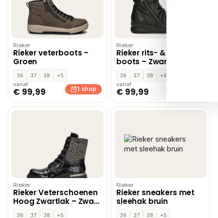
Rieker
Rieker
Rieker veterboots –
Rieker rits- & gesloten
Groen
boots – Zwart
36
37
38
+5
36
37
38
+4
vanaf
vanaf
1 shop
1 shop
€ 99,99
€ 99,99
Rieker
Rieker
Rieker Veterschoenen
Rieker sneakers met
Hoog Zwartlak – Zwart
sleehak bruin
lak
36
37
38
+5
36
37
38
+5