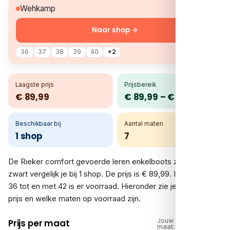
€ 89,99
Wehkamp
Naar shop →
36
37
38
39
40
+2
Laagste prijs
Prijsbereik
€ 89,99
€ 89,99 – € 89,99
Beschikbaar bij
Aantal maten
1 shop
7
De Rieker comfort gevoerde leren enkelboots zwart – Zwart
zwart vergelijk je bij 1 shop. De prijs is € 89,99. In de maten
36 tot en met 42 is er voorraad. Hieronder zie je per shop de
prijs en welke maten op voorraad zijn.
Jouw
Prijs per maat
maat: