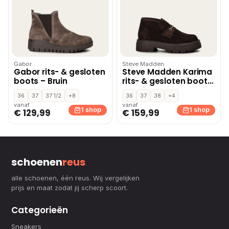
Gabor
Steve Madden
Gabor rits- & gesloten
Steve Madden Karima
boots – Bruin
rits- & gesloten boots
– Bruin
36
37
37 1/2
+8
36
37
38
+4
vanaf
vanaf
1 shop
1 shop
€ 129,99
€ 159,99
schoenen
reus
alle schoenen, één reus. Wij vergelijken
prijs en maat zodat jij scherp scoort.
Categorieën
Sneakers