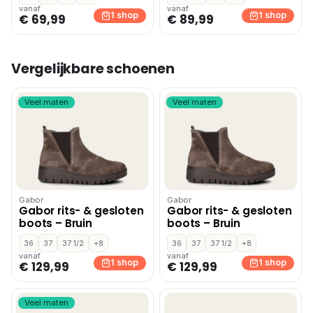
vanaf
vanaf
1 shop
1 shop
€ 69,99
€ 89,99
Vergelijkbare schoenen
Veel maten
Veel maten
Gabor
Gabor
Gabor rits- & gesloten
Gabor rits- & gesloten
boots – Bruin
boots – Bruin
36
37
37 1/2
+8
36
37
37 1/2
+8
vanaf
vanaf
1 shop
1 shop
€ 129,99
€ 129,99
Veel maten