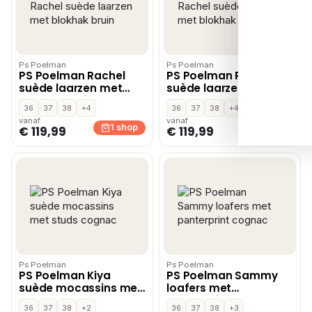
Ps Poelman
Ps Poelman
PS Poelman Rachel
PS Poelman Rachel
suède laarzen met
suède laarzen met
blokhak bruin
blokhak cognac
36
37
38
+4
36
37
38
+4
vanaf
vanaf
1 shop
1 shop
€ 119,99
€ 119,99
Ps Poelman
Ps Poelman
PS Poelman Kiya
PS Poelman Sammy
suède mocassins met
loafers met
studs cognac
panterprint cognac
36
37
38
+2
36
37
38
+3