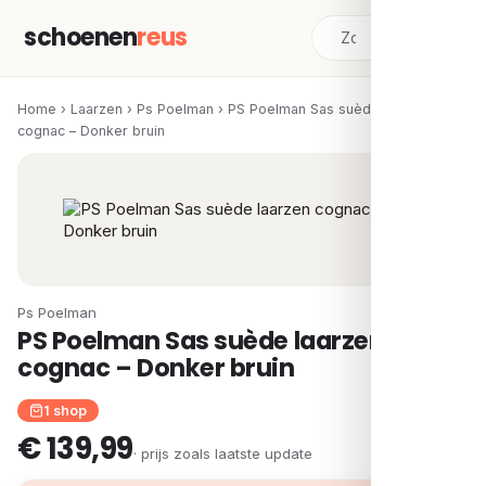
schoenen
reus
Home
›
Laarzen
›
Ps Poelman
›
PS Poelman Sas suède laarzen
cognac – Donker bruin
Ps Poelman
PS Poelman Sas suède laarzen
cognac – Donker bruin
1 shop
€ 139,99
· prijs zoals laatste update