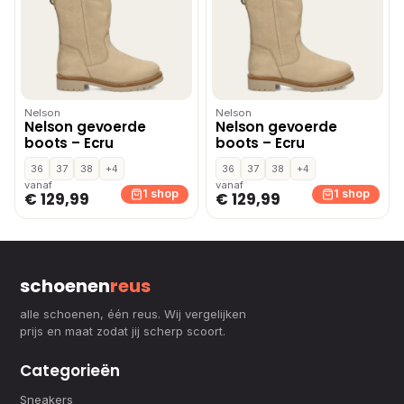
Nelson
Nelson
Nelson gevoerde
Nelson gevoerde
boots – Ecru
boots – Ecru
36
37
38
+4
36
37
38
+4
vanaf
vanaf
1 shop
1 shop
€ 129,99
€ 129,99
schoenen
reus
alle schoenen, één reus. Wij vergelijken
prijs en maat zodat jij scherp scoort.
Categorieën
Sneakers