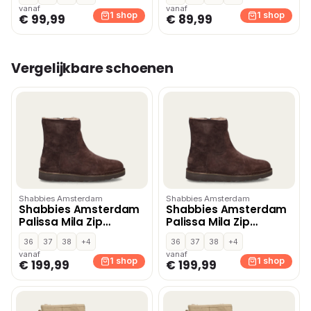
vanaf
vanaf
1 shop
1 shop
€ 99,99
€ 89,99
Vergelijkbare schoenen
Shabbies Amsterdam
Shabbies Amsterdam
Shabbies Amsterdam
Shabbies Amsterdam
Palissa Mila Zip
Palissa Mila Zip
gevoerde boots –
gevoerde boots –
36
37
38
+4
36
37
38
+4
Bruin
Bruin
vanaf
vanaf
1 shop
1 shop
€ 199,99
€ 199,99