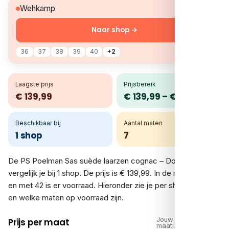
€ 139,99
Wehkamp
Naar shop →
36
37
38
39
40
+2
Laagste prijs
Prijsbereik
€ 139,99
€ 139,99 – € 139,99
Beschikbaar bij
Aantal maten
1 shop
7
De PS Poelman Sas suède laarzen cognac – Donker bruin
vergelijk je bij 1 shop. De prijs is € 139,99. In de maten 36 tot
en met 42 is er voorraad. Hieronder zie je per shop de prijs
en welke maten op voorraad zijn.
Jouw
Prijs per maat
maat: