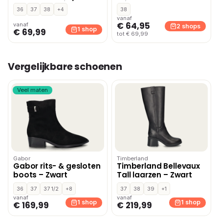
sneakers bruin/ecru
Wit
36
37
38
+4
38
vanaf
€ 64,95
vanaf
2 shops
1 shop
€ 69,99
tot € 69,99
Vergelijkbare schoenen
Veel maten
Gabor
Timberland
Gabor rits- & gesloten
Timberland Bellevaux
boots – Zwart
Tall laarzen – Zwart
36
37
37 1/2
+8
37
38
39
+1
vanaf
vanaf
1 shop
1 shop
€ 169,99
€ 219,99