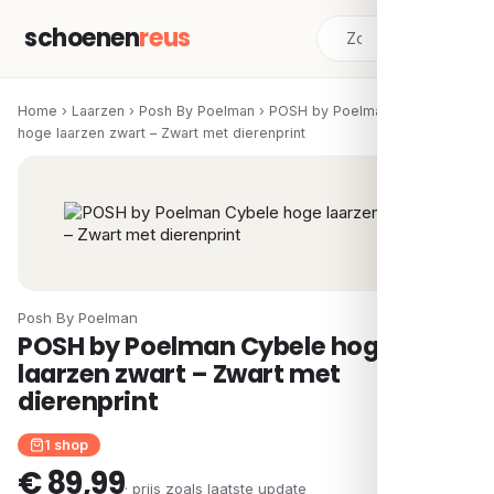
schoenen
reus
Home
›
Laarzen
›
Posh By Poelman
›
POSH by Poelman Cybele
hoge laarzen zwart – Zwart met dierenprint
Posh By Poelman
POSH by Poelman Cybele hoge
laarzen zwart – Zwart met
dierenprint
1 shop
€ 89,99
· prijs zoals laatste update