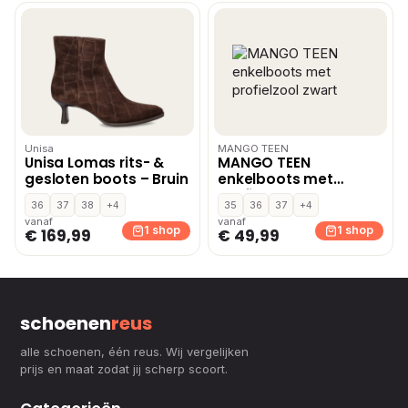
Unisa
MANGO TEEN
Unisa Lomas rits- &
MANGO TEEN
gesloten boots – Bruin
enkelboots met
profielzool zwart
36
37
38
+4
35
36
37
+4
vanaf
vanaf
1 shop
1 shop
€ 169,99
€ 49,99
schoenen
reus
alle schoenen, één reus. Wij vergelijken
prijs en maat zodat jij scherp scoort.