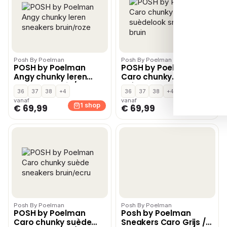
Posh By Poelman
Posh By Poelman
POSH by Poelman
POSH by Poelman
Angy chunky leren
Caro chunky
sneakers bruin/roze
suèdelook sneakers
36
37
38
+4
36
37
38
+4
bruin
vanaf
vanaf
1 shop
1 shop
€ 69,99
€ 69,99
Posh By Poelman
Posh By Poelman
POSH by Poelman
Posh by Poelman
Caro chunky suède
Sneakers Caro Grijs /