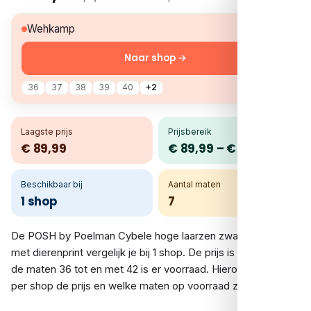
€ 89,99
Wehkamp
Naar shop →
36
37
38
39
40
+2
Laagste prijs
Prijsbereik
€ 89,99
€ 89,99 – € 89,99
Beschikbaar bij
Aantal maten
1 shop
7
De POSH by Poelman Cybele hoge laarzen zwart – Zwart
met dierenprint vergelijk je bij 1 shop. De prijs is € 89,99. In
de maten 36 tot en met 42 is er voorraad. Hieronder zie je
per shop de prijs en welke maten op voorraad zijn.