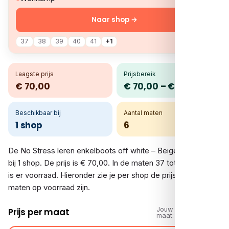
Naar shop →
37
38
39
40
41
+1
Laagste prijs
Prijsbereik
€ 70,00
€ 70,00 – € 70,00
Beschikbaar bij
Aantal maten
1 shop
6
De No Stress leren enkelboots off white – Beige vergelijk je
bij 1 shop. De prijs is € 70,00. In de maten 37 tot en met 42
is er voorraad. Hieronder zie je per shop de prijs en welke
maten op voorraad zijn.
Jouw
Prijs per maat
maat: