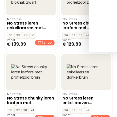
No Stress
No Stress
No Stress leren
No Stress chunky leren
enkellaarzen met
loafers met
blokhak zwart
profielzool zwart
38
39
40
+1
36
37
38
+4
vanaf
vanaf
1 shop
1 shop
€ 139,99
€ 129,99
No Stress
No Stress
No Stress chunky leren
No Stress leren
loafers met
enkellaarzen
profielzool bruin
donkerbruin
36
37
38
+4
36
37
38
+4
vanaf
vanaf