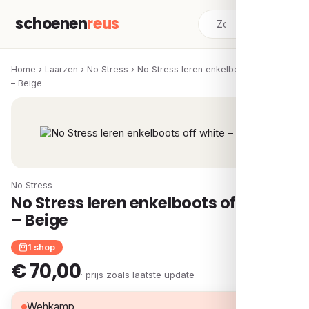
schoenen
reus
Home
›
Laarzen
›
No Stress
›
No Stress leren enkelboots off white
– Beige
No Stress
No Stress leren enkelboots off white
– Beige
1 shop
€ 70,00
· prijs zoals laatste update
€ 70,00
Wehkamp