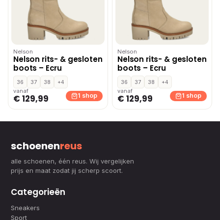
Nelson
Nelson
Nelson rits- & gesloten
Nelson rits- & gesloten
boots – Ecru
boots – Ecru
36
37
38
+4
36
37
38
+4
vanaf
vanaf
1 shop
1 shop
€ 129,99
€ 129,99
schoenen
reus
alle schoenen, één reus. Wij vergelijken
prijs en maat zodat jij scherp scoort.
Categorieën
Sneakers
Sport