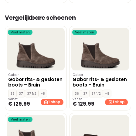
Vergelijkbare schoenen
Veel maten
Veel maten
Gabor
Gabor
Gabor rits- & gesloten
Gabor rits- & gesloten
boots – Bruin
boots – Bruin
36
37
37 1/2
+8
36
37
37 1/2
+8
vanaf
vanaf
1 shop
1 shop
€ 129,99
€ 129,99
Veel maten