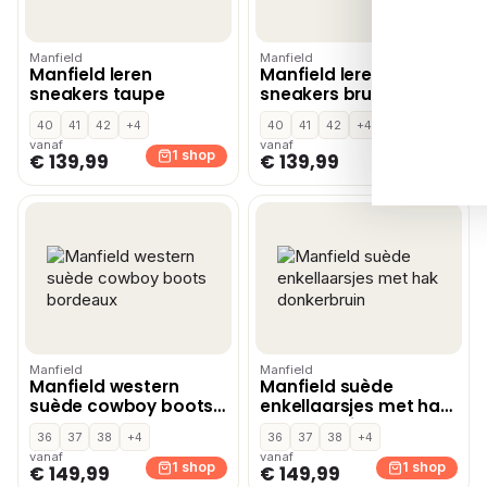
Manfield
Manfield
Manfield leren
Manfield leren
sneakers taupe
sneakers bruin
40
41
42
+4
40
41
42
+4
vanaf
vanaf
1 shop
1 shop
€ 139,99
€ 139,99
Manfield
Manfield
Manfield western
Manfield suède
suède cowboy boots
enkellaarsjes met hak
bordeaux
donkerbruin
36
37
38
+4
36
37
38
+4
vanaf
vanaf
1 shop
1 shop
€ 149,99
€ 149,99