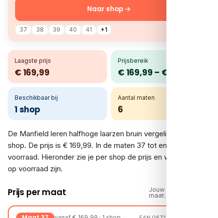
Naar shop →
37
38
39
40
41
+1
Laagste prijs
Prijsbereik
€ 169,99
€ 169,99 – € 169,99
Beschikbaar bij
Aantal maten
1 shop
6
De Manfield leren halfhoge laarzen bruin vergelijk je bij 1
shop. De prijs is € 169,99. In de maten 37 tot en met 42 is er
voorraad. Hieronder zie je per shop de prijs en welke maten
op voorraad zijn.
Jouw
Prijs per maat
maat:
Maat 37
vanaf € 169,99 · 1 shop
EAN 08720527669925