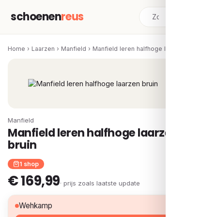
schoenen
reus
Home
›
Laarzen
›
Manfield
›
Manfield leren halfhoge laarzen bruin
Manfield
Manfield leren halfhoge laarzen
bruin
1 shop
€ 169,99
· prijs zoals laatste update
€ 169,99
Wehkamp