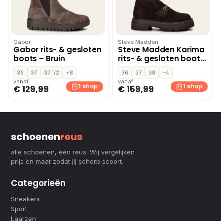
Gabor
Steve Madden
Gabor rits- & gesloten
Steve Madden Karima
boots – Bruin
rits- & gesloten boots
– Bruin
36
37
37 1/2
+8
36
37
38
+4
vanaf
vanaf
1 shop
1 shop
€ 129,99
€ 159,99
schoenen
reus
alle schoenen, één reus. Wij vergelijken
prijs en maat zodat jij scherp scoort.
Categorieën
Sneakers
Sport
Laarzen