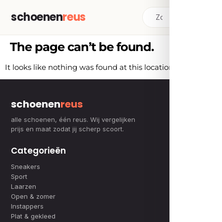
schoenen
reus
The page can’t be found.
It looks like nothing was found at this location.
schoenen
reus
alle schoenen, één reus. Wij vergelijken
prijs en maat zodat jij scherp scoort.
Categorieën
Sneakers
Sport
Laarzen
Open & zomer
Instappers
Plat & gekleed