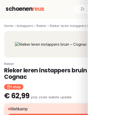
schoenen
reus
Home
›
Instappers
›
Rieker
›
Rieker leren instappers bruin – Cognac
Rieker
Rieker leren instappers bruin –
Cognac
1 shop
€ 62,99
· prijs zoals laatste update
€ 62,99
Wehkamp