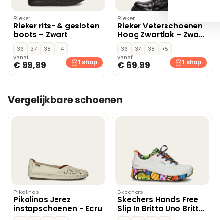
Rieker
Rieker
Rieker rits- & gesloten
Rieker Veterschoenen
boots – Zwart
Hoog Zwartlak – Zwart
lak
36
37
38
+4
36
37
38
+5
vanaf
vanaf
1 shop
1 shop
€ 99,99
€ 69,99
Vergelijkbare schoenen
Pikolinos
Skechers
Pikolinos Jerez
Skechers Hands Free
instapschoenen – Ecru
Slip In Britto Uno Britto
Landscape