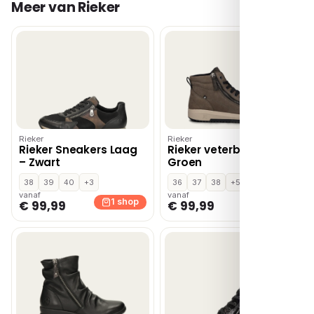
Meer van Rieker
Rieker
Rieker
Rieker Sneakers Laag
Rieker veterboots –
– Zwart
Groen
38
39
40
+3
36
37
38
+5
vanaf
vanaf
1 shop
1 shop
€ 99,99
€ 99,99