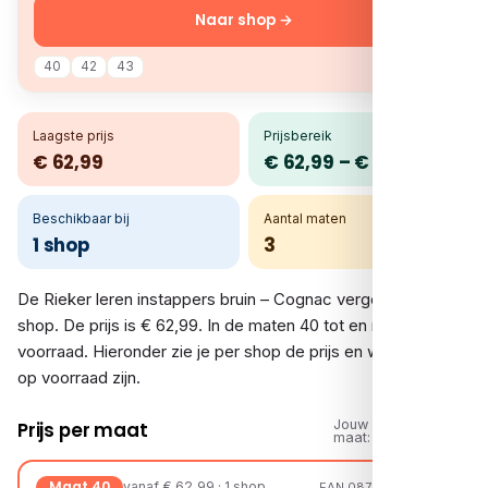
Naar shop →
40
42
43
Laagste prijs
Prijsbereik
€ 62,99
€ 62,99 – € 62,99
Beschikbaar bij
Aantal maten
1 shop
3
De Rieker leren instappers bruin – Cognac vergelijk je bij 1
shop. De prijs is € 62,99. In de maten 40 tot en met 43 is er
voorraad. Hieronder zie je per shop de prijs en welke maten
op voorraad zijn.
Jouw
Prijs per maat
maat:
Maat 40
vanaf € 62,99 · 1 shop
EAN 08720251570122