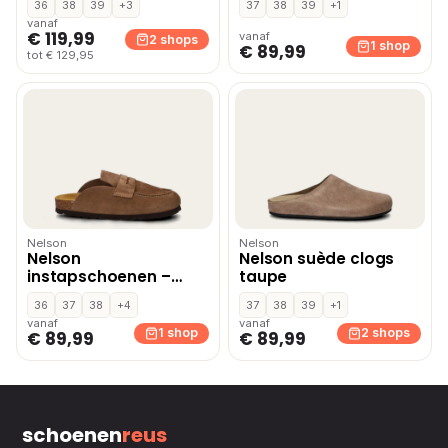
36
38
39
+3
37
38
39
+1
instapschoenen – Wit
vanaf
€ 119,99
vanaf
2 shops
1 shop
€ 89,99
tot € 129,95
Nelson
Nelson
Nelson
Nelson suède clogs
instapschoenen –
taupe
Taupe
36
37
38
+4
37
38
39
+1
vanaf
vanaf
1 shop
2 shops
€ 89,99
€ 89,99
schoenen
reus