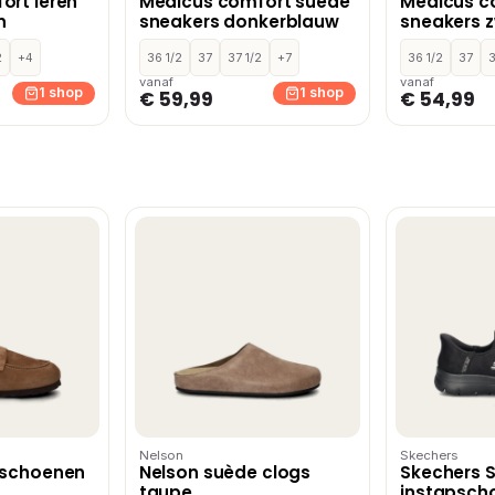
ort leren
Medicus comfort suède
Medicus c
n
sneakers donkerblauw
sneakers 
2
+4
36 1/2
37
37 1/2
+7
36 1/2
37
3
vanaf
vanaf
1 shop
1 shop
€ 59,99
€ 54,99
Nelson
Skechers
pschoenen
Nelson suède clogs
Skechers 
taupe
instapsch