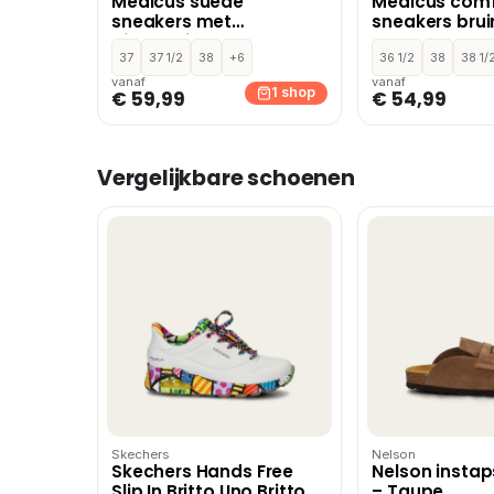
Medicus suède
Medicus comf
sneakers met
sneakers brui
dierenprint taupe
37
37 1/2
38
+6
36 1/2
38
38 1/
vanaf
vanaf
1 shop
€ 59,99
€ 54,99
Vergelijkbare schoenen
Skechers
Nelson
Skechers Hands Free
Nelson insta
Slip In Britto Uno Britto
– Taupe