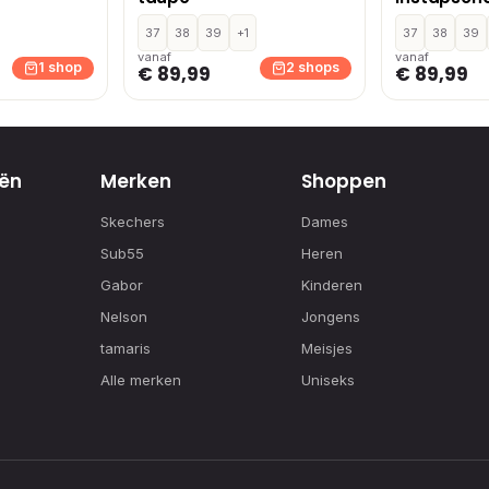
37
38
39
+1
37
38
39
vanaf
vanaf
1 shop
2 shops
€ 89,99
€ 89,99
ën
Merken
Shoppen
Skechers
Dames
Sub55
Heren
Gabor
Kinderen
Nelson
Jongens
tamaris
Meisjes
Alle merken
Uniseks