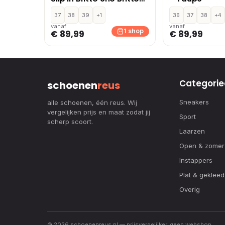
Landscape
instapschoenen – Wit
37
38
39
+1
36
37
38
+4
vanaf
vanaf
1 shop
€ 89,99
€ 89,99
Categorie
schoenen
reus
Sneakers
alle schoenen, één reus. Wij
vergelijken prijs en maat zodat jij
Sport
scherp scoort.
Laarzen
Open & zomer
Instappers
Plat & gekleed
Overig
© 2026 schoenenreus.nl — prijsvergelijker, geen webshop.