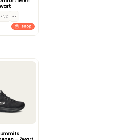
omfort leren
zwart
7 1/2
+7
1 shop
Summits
oenen – Zwart