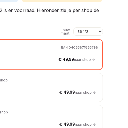
42 is er voorraad. Hieronder zie je per shop de
Jouw
maat:
EAN 04063871863798
€ 49,99
naar shop →
 shop
€ 49,99
naar shop →
 shop
€ 49,99
naar shop →