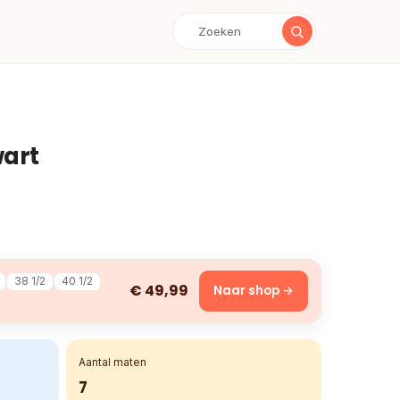
wart
38 1/2
40 1/2
€ 49,99
Naar shop →
Aantal maten
7