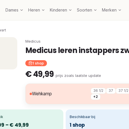
Dames
Heren
Kinderen
Soorten
Merken
wart
Medicus
Medicus leren instappers z
1 shop
€ 49,99
· prijs zoals laatste update
36 1/2
37
37 1/2
Wehkamp
+2
ik
Beschikbaar bij
99 – € 49,99
1 shop