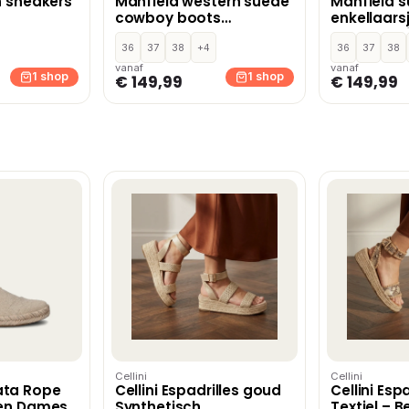
n sneakers
Manfield western suède
Manfield 
cowboy boots
enkellaars
bordeaux
donkerbru
36
37
38
+4
36
37
38
vanaf
vanaf
1 shop
1 shop
€ 149,99
€ 149,99
Cellini
Cellini
ata Rope
Cellini Espadrilles goud
Cellini Esp
oen Dames
Synthetisch
Textiel – B