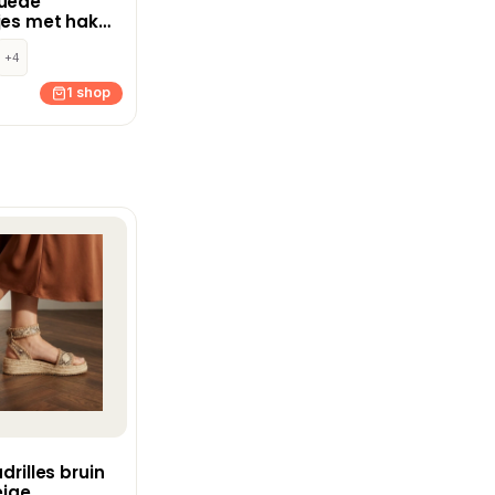
suède
jes met hak
in
+4
1 shop
adrilles bruin
eige