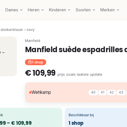
Dames
Heren
Kinderen
Soorten
Merken
 donkerblauw – navy
Manfield
Manfield suède espadrilles
1 shop
€ 109,99
· prijs zoals laatste update
Wehkamp
40
41
42
43
ik
Beschikbaar bij
99 – € 109,99
1 shop