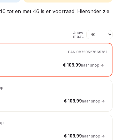
 40 tot en met 46 is er voorraad. Hieronder zie
Jouw
maat:
EAN 08720527665781
€ 109,99
naar shop →
op
€ 109,99
naar shop →
hop
€ 109,99
naar shop →