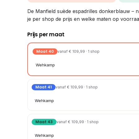
De Manfield suède espadrilles donkerblauw – nav
je per shop de prijs en welke maten op voorraad
Prijs per maat
Maat 40
vanaf € 109,99 · 1 shop
Wehkamp
Maat 41
vanaf € 109,99 · 1 shop
Wehkamp
Maat 43
vanaf € 109,99 · 1 shop
Wehkamp