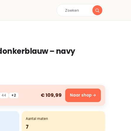
 donkerblauw – navy
€ 109,99
Naar shop →
44
+2
Aantal maten
7