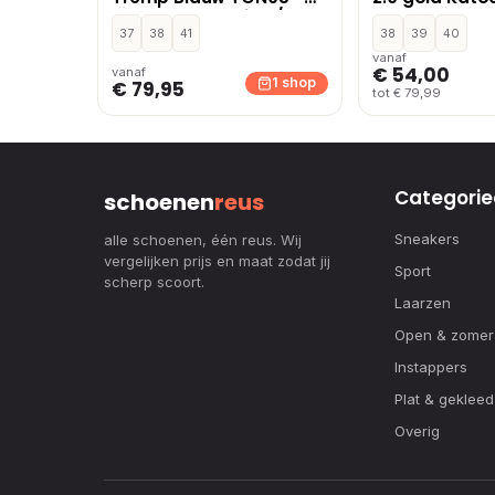
Blauw,Zwart,Beige /
– Goud
Khaki,Cognac
37
38
41
38
39
40
vanaf
€ 54,00
vanaf
1 shop
€ 79,95
tot € 79,99
Categorie
schoenen
reus
Sneakers
alle schoenen, één reus. Wij
vergelijken prijs en maat zodat jij
Sport
scherp scoort.
Laarzen
Open & zomer
Instappers
Plat & gekleed
Overig