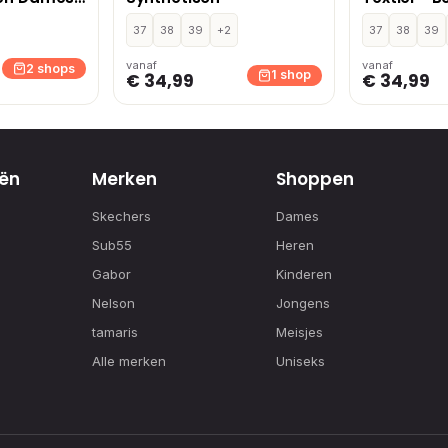
37
38
39
+2
37
38
39
vanaf
vanaf
2 shops
1 shop
€ 34,99
€ 34,99
ën
Merken
Shoppen
Skechers
Dames
Sub55
Heren
Gabor
Kinderen
Nelson
Jongens
tamaris
Meisjes
Alle merken
Uniseks