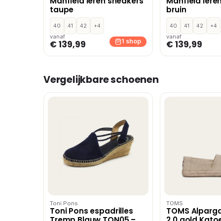
Manfield leren sneakers
Manfield lere
taupe
bruin
40
41
42
+4
40
41
42
+4
vanaf
vanaf
1 shop
€ 139,99
€ 139,99
Vergelijkbare schoenen
Toni Pons
TOMS
Toni Pons espadrilles
TOMS Alparg
Tremp Blauw TON05 –
2.0 gold Kat