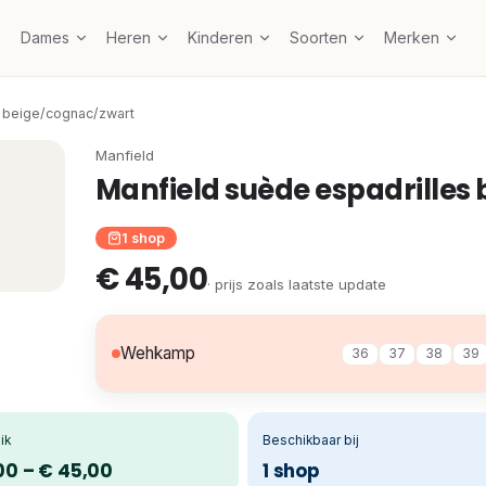
Dames
Heren
Kinderen
Soorten
Merken
s beige/cognac/zwart
Manfield
Manfield suède espadrilles
1 shop
€ 45,00
· prijs zoals laatste update
Wehkamp
36
37
38
39
ik
Beschikbaar bij
00 – € 45,00
1 shop