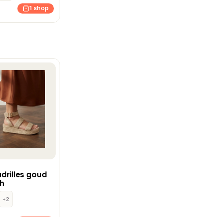
1 shop
adrilles goud
h
+2