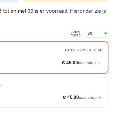
6 tot en met 39 is er voorraad. Hieronder zie je
Jouw
maat:
EAN 08720527661943
€ 45,00
naar shop →
p
€ 45,00
naar shop →