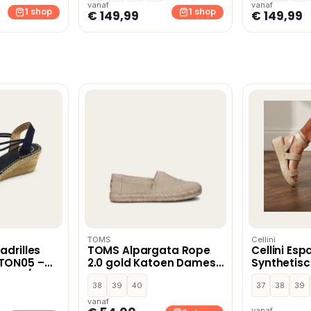
vanaf
vanaf
1 shop
1 shop
€ 149,99
€ 149,99
TOMS
Cellini
adrilles
TOMS Alpargata Rope
Cellini Esp
TON05 –
2.0 gold Katoen Dames
Synthetisc
eige /
– Goud
c
38
39
40
37
38
39
vanaf
vanaf