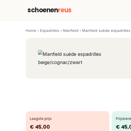
schoenen
reus
Home
›
Espadrilles
›
Manfield
›
Manfield suède espadrille
Laagste prijs
Prijsbere
€ 45,00
€ 45,