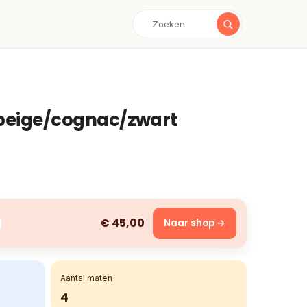
 beige/cognac/zwart
€ 45,00
Naar shop →
Aantal maten
4