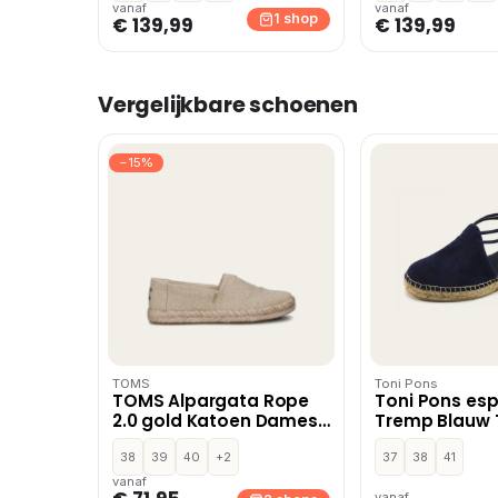
vanaf
vanaf
1 shop
€ 139,99
€ 139,99
Vergelijkbare schoenen
−15%
TOMS
Toni Pons
TOMS Alpargata Rope
Toni Pons esp
2.0 gold Katoen Dames
Tremp Blauw 
– Goud
Blauw,Zwart,B
38
39
40
+2
Khaki,Cogna
37
38
41
vanaf
vanaf