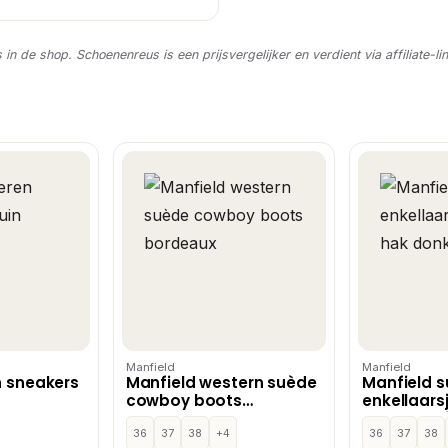
s in de shop. Schoenenreus is een prijsvergelijker en verdient via affiliate-li
Manfield
Manfield
n sneakers
Manfield western suède
Manfield 
cowboy boots
enkellaars
bordeaux
donkerbru
36
37
38
+4
36
37
38