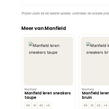
Prijzen zoals bij de laatste update; controleer de actuele prij
Meer van Manfield
Manfield
Manfield
Manfield leren sneakers
Manfield lere
taupe
bruin
40
41
42
+4
40
41
42
+4