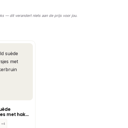
nks — dit verandert niets aan de prijs voor jou.
suède
jes met hak
in
+4