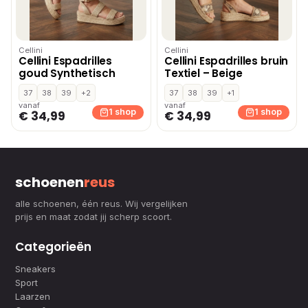
Cellini
Cellini
Cellini Espadrilles
Cellini Espadrilles bruin
goud Synthetisch
Textiel – Beige
37
38
39
+2
37
38
39
+1
vanaf
vanaf
1 shop
1 shop
€ 34,99
€ 34,99
schoenen
reus
alle schoenen, één reus. Wij vergelijken
prijs en maat zodat jij scherp scoort.
Categorieën
Sneakers
Sport
Laarzen