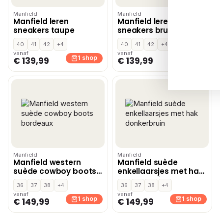
Manfield
Manfield
Manfield leren
Manfield leren
sneakers taupe
sneakers bruin
40
41
42
+4
40
41
42
+4
vanaf
vanaf
1 shop
1 shop
€ 139,99
€ 139,99
Manfield
Manfield
Manfield western
Manfield suède
suède cowboy boots
enkellaarsjes met hak
bordeaux
donkerbruin
36
37
38
+4
36
37
38
+4
vanaf
vanaf
1 shop
1 shop
€ 149,99
€ 149,99