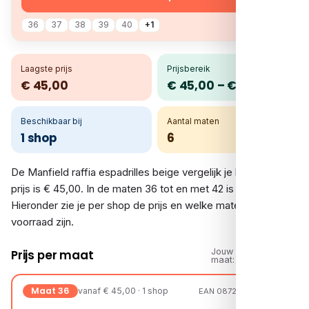
36
37
38
39
40
+1
Laagste prijs
Prijsbereik
€ 45,00
€ 45,00 – € 45,00
Beschikbaar bij
Aantal maten
1 shop
6
De Manfield raffia espadrilles beige vergelijk je bij 1 shop. De
prijs is € 45,00. In de maten 36 tot en met 42 is er voorraad.
Hieronder zie je per shop de prijs en welke maten op
voorraad zijn.
Jouw
Prijs per maat
maat:
Maat 36
vanaf € 45,00 · 1 shop
EAN 08720527662018