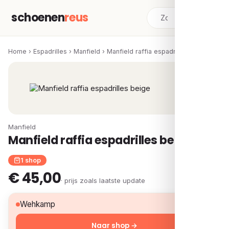
schoenen
reus
Home
›
Espadrilles
›
Manfield
›
Manfield raffia espadrilles beige
Manfield
Manfield raffia espadrilles beige
1 shop
€ 45,00
· prijs zoals laatste update
€ 45,00
Wehkamp
Naar shop →