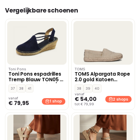
Vergelijkbare schoenen
Toni Pons
TOMS
Toni Pons espadrilles
TOMS Alpargata Rope
Tremp Blauw TON05 –
2.0 gold Katoen
Blauw,Zwart,Beige /
Dames – Goud
37
38
41
38
39
40
Khaki,Cognac
vanaf
€ 54,00
vanaf
2 shops
1 shop
€ 79,95
tot € 79,99