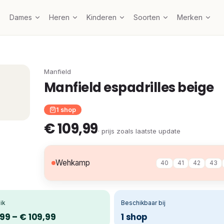
Dames
Heren
Kinderen
Soorten
Merken
Manfield
Manfield espadrilles beige
1 shop
€ 109,99
· prijs zoals laatste update
Wehkamp
40
41
42
43
ik
Beschikbaar bij
99 – € 109,99
1 shop