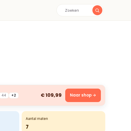
€ 109,99
Naar shop →
44
+2
Aantal maten
7