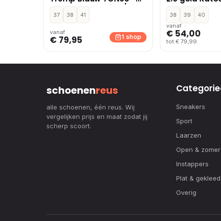
Blauw,Zwart,Beige /
– Goud
Khaki,Cognac
37
38
41
38
39
40
vanaf
€ 54,00
vanaf
1 shop
€ 79,95
tot € 79,99
Categorie
schoenen
reus
Sneakers
alle schoenen, één reus. Wij
vergelijken prijs en maat zodat jij
Sport
scherp scoort.
Laarzen
Open & zomer
Instappers
Plat & gekleed
Overig