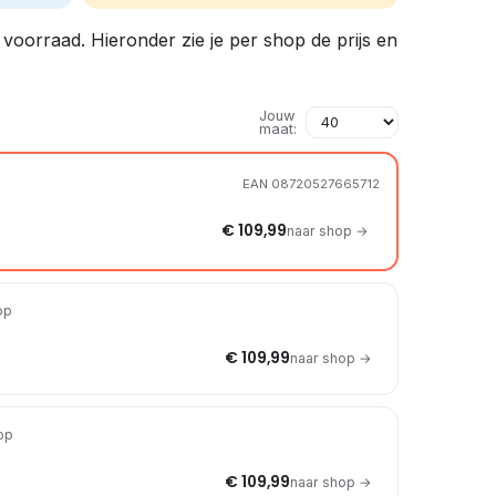
r voorraad. Hieronder zie je per shop de prijs en
Jouw
maat:
EAN 08720527665712
€ 109,99
naar shop →
op
€ 109,99
naar shop →
hop
€ 109,99
naar shop →