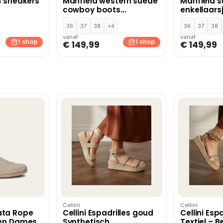
n sneakers
Manfield western suède
Manfield 
cowboy boots
enkellaars
bordeaux
donkerbru
36
37
38
+4
36
37
38
vanaf
vanaf
1 shop
1 shop
€ 149,99
€ 149,99
Cellini
Cellini
ata Rope
Cellini Espadrilles goud
Cellini Esp
oen Dames
Synthetisch
Textiel – B