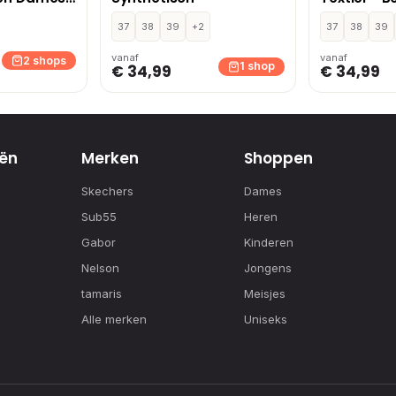
37
38
39
+2
37
38
39
vanaf
vanaf
2 shops
1 shop
€ 34,99
€ 34,99
ën
Merken
Shoppen
Skechers
Dames
Sub55
Heren
Gabor
Kinderen
Nelson
Jongens
tamaris
Meisjes
Alle merken
Uniseks