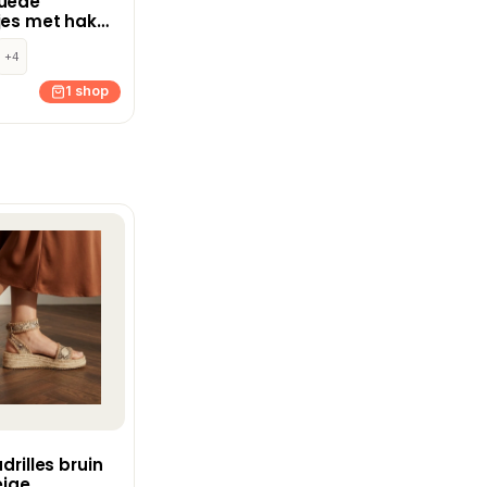
suède
jes met hak
in
+4
1 shop
adrilles bruin
eige