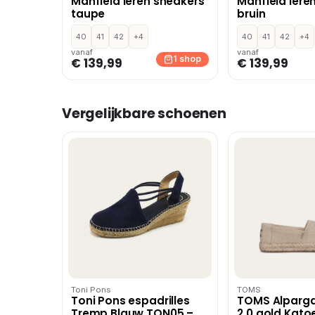
Manfield leren sneakers
Manfield lere
taupe
bruin
40
41
42
+4
40
41
42
+4
vanaf
vanaf
1 shop
€ 139,99
€ 139,99
Vergelijkbare schoenen
Toni Pons
TOMS
Toni Pons espadrilles
TOMS Alparg
Tremp Blauw TON05 –
2.0 gold Kat