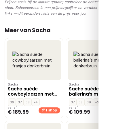
Prijzen zoals bij de laatste update; controleer de actuele prijs in de
shop. Schoenenreus is een prijsvergelijker en verdient via affiliate-
links — dit verandert niets aan de prijs voor jou.
Meer van Sacha
Sacha
Sacha
Sacha suède
Sacha suède
cowboylaarzen met
ballerina’s met studs
franjes donkerbruin
donkerbruin
36
37
38
+4
37
38
39
+2
vanaf
vanaf
1 shop
1 shop
€ 189,99
€ 109,99