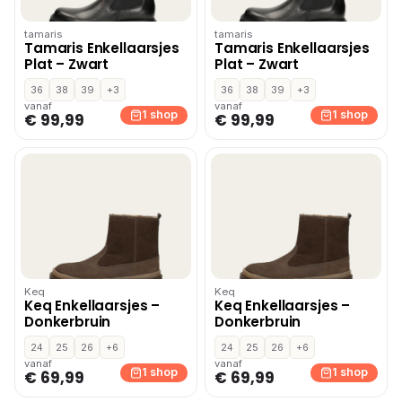
tamaris
tamaris
Tamaris Enkellaarsjes
Tamaris Enkellaarsjes
Plat – Zwart
Plat – Zwart
36
38
39
+3
36
38
39
+3
vanaf
vanaf
1 shop
1 shop
€ 99,99
€ 99,99
Keq
Keq
Keq Enkellaarsjes –
Keq Enkellaarsjes –
Donkerbruin
Donkerbruin
24
25
26
+6
24
25
26
+6
vanaf
vanaf
1 shop
1 shop
€ 69,99
€ 69,99