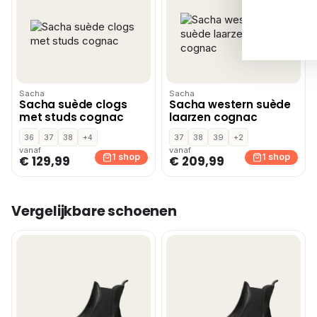
Sacha
Sacha
Sacha suède clogs
Sacha western suède
met studs cognac
laarzen cognac
36
37
38
+4
37
38
39
+2
vanaf
vanaf
1 shop
1 shop
€ 129,99
€ 209,99
Vergelijkbare schoenen