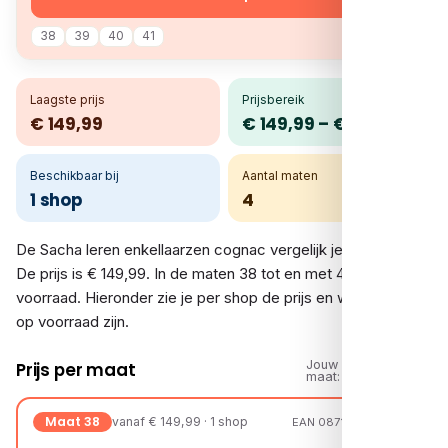
38
39
40
41
Laagste prijs
Prijsbereik
€ 149,99
€ 149,99 – € 149,99
Beschikbaar bij
Aantal maten
1 shop
4
De Sacha leren enkellaarzen cognac vergelijk je bij 1 shop.
De prijs is € 149,99. In de maten 38 tot en met 41 is er
voorraad. Hieronder zie je per shop de prijs en welke maten
op voorraad zijn.
Jouw
Prijs per maat
maat:
Maat 38
vanaf € 149,99 · 1 shop
EAN 08719589391417