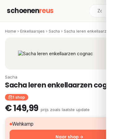
schoenen
reus
Home
›
Enkellaarsjes
›
Sacha
›
Sacha leren enkellaarzen cognac
Sacha
Sacha leren enkellaarzen cognac
1 shop
€ 149,99
· prijs zoals laatste update
€ 149,99
Wehkamp
Naar shop →