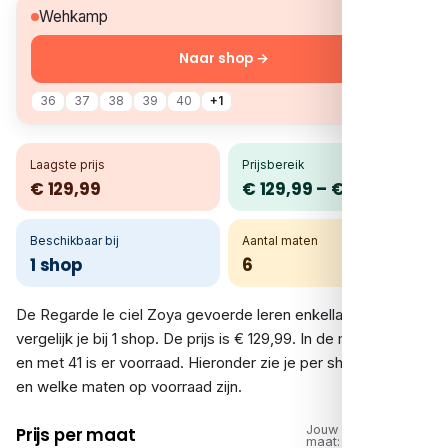
€ 129,99
Wehkamp
Naar shop →
36
37
38
39
40
+1
Laagste prijs
Prijsbereik
€ 129,99
€ 129,99 – € 129,99
Beschikbaar bij
Aantal maten
1 shop
6
De Regarde le ciel Zoya gevoerde leren enkellaarzen zwart
vergelijk je bij 1 shop. De prijs is € 129,99. In de maten 36 tot
en met 41 is er voorraad. Hieronder zie je per shop de prijs
en welke maten op voorraad zijn.
Jouw
Prijs per maat
maat: