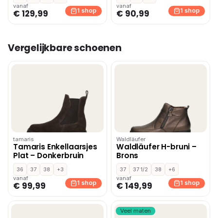
Cognac
vanaf
vanaf
1 shop
1 shop
€ 129,99
€ 90,99
Vergelijkbare schoenen
tamaris
Waldläufer
Tamaris Enkellaarsjes
Waldläufer H-bruni –
Plat – Donkerbruin
Brons
36
37
38
+3
37
37 1/2
38
+6
vanaf
vanaf
1 shop
1 shop
€ 99,99
€ 149,99
Veel maten