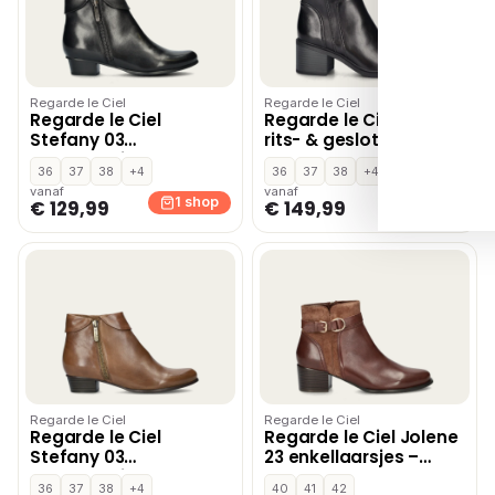
Regarde le Ciel
Regarde le Ciel
Regarde le Ciel
Regarde le Ciel Elettra
Stefany 03
rits- & gesloten boots
enkellaarsjes – Zwart
– Zwart
36
37
38
+4
36
37
38
+4
vanaf
vanaf
1 shop
1 shop
€ 129,99
€ 149,99
Regarde le Ciel
Regarde le Ciel
Regarde le Ciel
Regarde le Ciel Jolene
Stefany 03
23 enkellaarsjes –
enkellaarsjes –
Cognac
36
37
38
+4
40
41
42