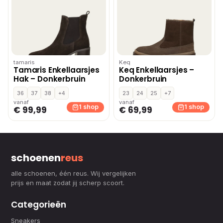
tamaris
Keq
Tamaris Enkellaarsjes
Keq Enkellaarsjes –
Hak – Donkerbruin
Donkerbruin
36
37
38
+4
23
24
25
+7
vanaf
vanaf
1 shop
1 shop
€ 99,99
€ 69,99
schoenen
reus
alle schoenen, één reus. Wij vergelijken
prijs en maat zodat jij scherp scoort.
Categorieën
Sneakers