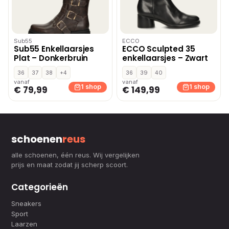
Sub55
ECCO
Sub55 Enkellaarsjes
ECCO Sculpted 35
Plat – Donkerbruin
enkellaarsjes – Zwart
36
37
38
+4
36
39
40
vanaf
vanaf
1 shop
1 shop
€ 79,99
€ 149,99
schoenen
reus
alle schoenen, één reus. Wij vergelijken
prijs en maat zodat jij scherp scoort.
Categorieën
Sneakers
Sport
Laarzen