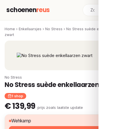
schoenen
reus
Home
›
Enkellaarsjes
›
No Stress
›
No Stress suède enkellaarzen
zwart
No Stress
No Stress suède enkellaarzen zwart
1 shop
€ 139,99
· prijs zoals laatste update
€ 139,99
Wehkamp