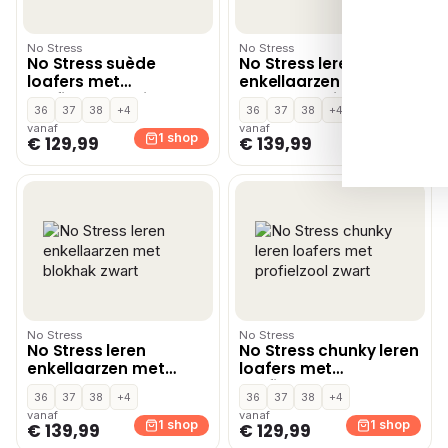
No Stress
No Stress
No Stress suède
No Stress leren
loafers met
enkellaarzen met
profielzool bruin
blokhak bruin
36
37
38
+4
36
37
38
+4
vanaf
vanaf
1 shop
1 shop
€ 129,99
€ 139,99
No Stress
No Stress
No Stress leren
No Stress chunky leren
enkellaarzen met
loafers met
blokhak zwart
profielzool zwart
36
37
38
+4
36
37
38
+4
vanaf
vanaf
1 shop
1 shop
€ 139,99
€ 129,99