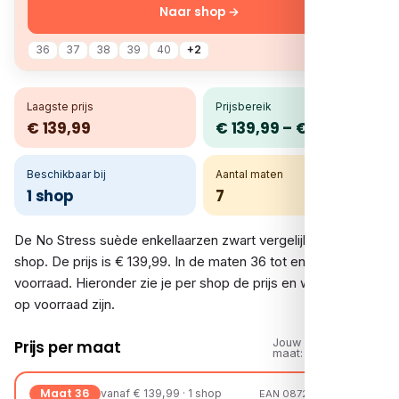
Naar shop →
36
37
38
39
40
+2
Laagste prijs
Prijsbereik
€ 139,99
€ 139,99 – € 139,99
Beschikbaar bij
Aantal maten
1 shop
7
De No Stress suède enkellaarzen zwart vergelijk je bij 1
shop. De prijs is € 139,99. In de maten 36 tot en met 42 is er
voorraad. Hieronder zie je per shop de prijs en welke maten
op voorraad zijn.
Jouw
Prijs per maat
maat:
Maat 36
vanaf € 139,99 · 1 shop
EAN 08720527613881