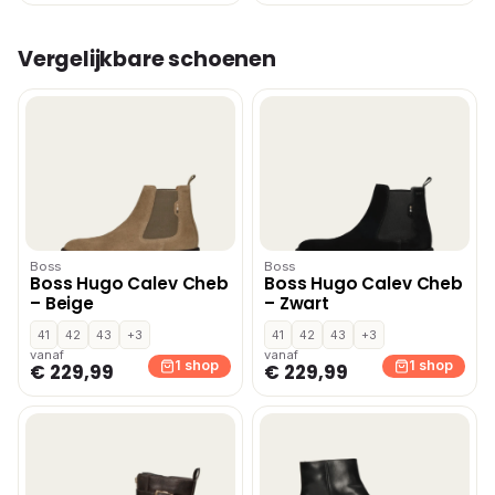
Vergelijkbare schoenen
Boss
Boss
Boss Hugo Calev Cheb
Boss Hugo Calev Cheb
– Beige
– Zwart
41
42
43
+3
41
42
43
+3
vanaf
vanaf
1 shop
1 shop
€ 229,99
€ 229,99