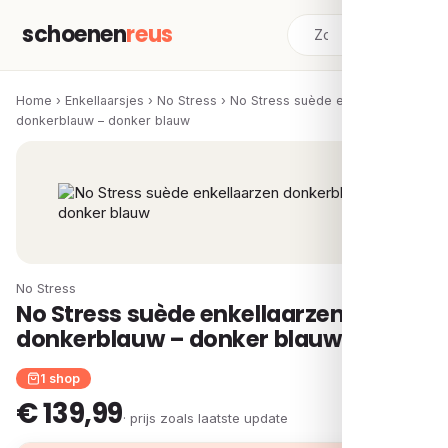
schoenen
reus
Home
›
Enkellaarsjes
›
No Stress
›
No Stress suède enkellaarzen
donkerblauw – donker blauw
No Stress
No Stress suède enkellaarzen
donkerblauw – donker blauw
1 shop
€ 139,99
· prijs zoals laatste update