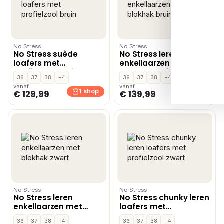
No Stress
No Stress
No Stress suède
No Stress leren
loafers met
enkellaarzen met
profielzool bruin
blokhak bruin
36
37
38
+4
36
37
38
+4
vanaf
vanaf
1 shop
1 shop
€ 129,99
€ 139,99
No Stress
No Stress
No Stress leren
No Stress chunky leren
enkellaarzen met
loafers met
blokhak zwart
profielzool zwart
36
37
38
+4
36
37
38
+4