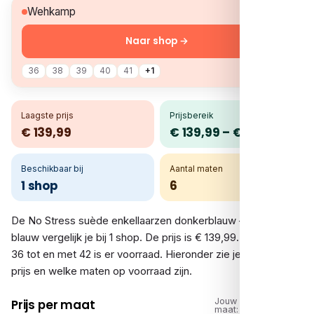
€ 139,99
Wehkamp
Naar shop →
36
38
39
40
41
+1
Laagste prijs
Prijsbereik
€ 139,99
€ 139,99 – € 139,99
Beschikbaar bij
Aantal maten
1 shop
6
De No Stress suède enkellaarzen donkerblauw – donker
blauw vergelijk je bij 1 shop. De prijs is € 139,99. In de maten
36 tot en met 42 is er voorraad. Hieronder zie je per shop de
prijs en welke maten op voorraad zijn.
Jouw
Prijs per maat
maat: