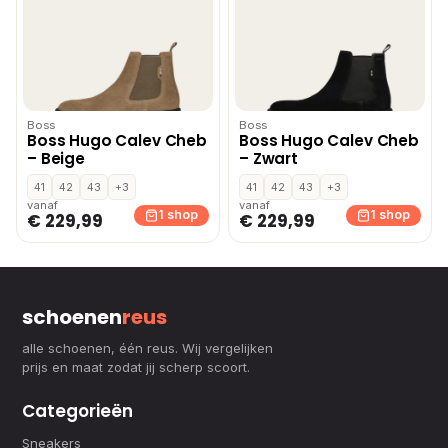
Boss
Boss
Boss Hugo Calev Cheb
Boss Hugo Calev Cheb
– Beige
– Zwart
41
42
43
+3
41
42
43
+3
vanaf
vanaf
1 shop
1 shop
€ 229,99
€ 229,99
schoenen
reus
alle schoenen, één reus. Wij vergelijken
prijs en maat zodat jij scherp scoort.
Categorieën
Sneakers