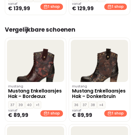
vanaf
vanaf
1 shop
1 shop
€ 139,99
€ 129,99
Vergelijkbare schoenen
mustang
mustang
Mustang Enkellaarsjes
Mustang Enkellaarsjes
Hak – Bordeaux
Hak – Donkerbruin
37
39
40
+1
36
37
38
+4
vanaf
vanaf
1 shop
1 shop
€ 89,99
€ 89,99