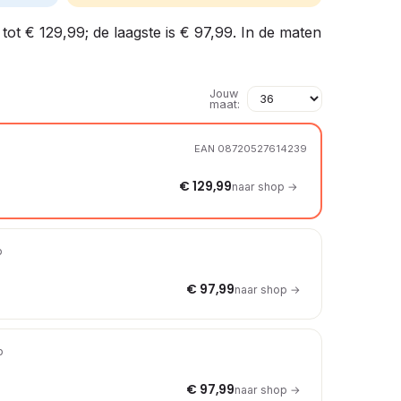
tot € 129,99; de laagste is € 97,99. In de maten
Jouw
maat:
EAN 08720527614239
€ 129,99
naar shop →
p
€ 97,99
naar shop →
p
€ 97,99
naar shop →