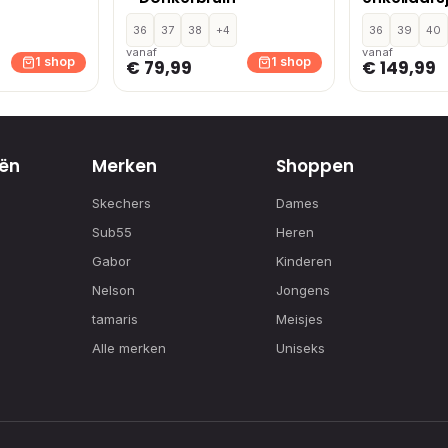
36
37
38
+4
36
39
40
vanaf
vanaf
1 shop
1 shop
€ 79,99
€ 149,99
ën
Merken
Shoppen
Skechers
Dames
Sub55
Heren
Gabor
Kinderen
Nelson
Jongens
tamaris
Meisjes
Alle merken
Uniseks