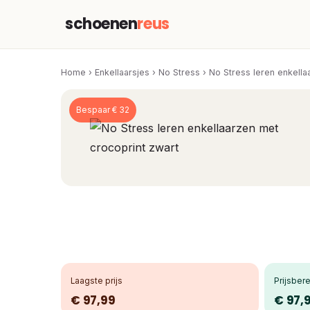
schoenen
reus
Home
›
Enkellaarsjes
›
No Stress
›
No Stress leren enkella
Bespaar € 32
Laagste prijs
Prijsbere
€ 97,99
€ 97,9