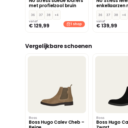
No Stress suède loafers
No Stress ler
met profielzool bruin
enkellaarzen
blokhak bruin
36
37
38
+4
36
37
38
+4
vanaf
vanaf
1 shop
€ 129,99
€ 139,99
Vergelijkbare schoenen
Boss
Boss
Boss Hugo Calev Cheb –
Boss Hugo Ca
Beige
Zwart