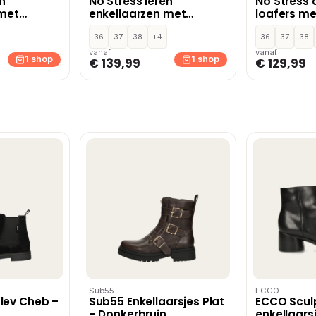
en
No Stress leren
No Stress 
 met
enkellaarzen met
loafers me
blokhak zwart
zwart
36
37
38
+4
36
37
38
vanaf
vanaf
1 shop
1 shop
€ 139,99
€ 129,99
Sub55
ECCO
lev Cheb –
Sub55 Enkellaarsjes Plat
ECCO Scul
– Donkerbruin
enkellaars