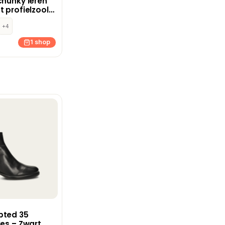
chunky leren
t profielzool
+4
1 shop
pted 35
jes – Zwart