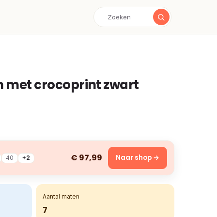
n met crocoprint zwart
€ 97,99
Naar shop →
40
+2
Aantal maten
7