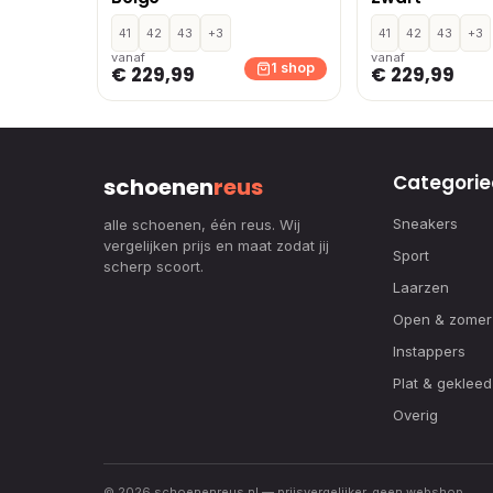
41
42
43
+3
41
42
43
+3
vanaf
vanaf
1 shop
€ 229,99
€ 229,99
Categorie
schoenen
reus
Sneakers
alle schoenen, één reus. Wij
vergelijken prijs en maat zodat jij
Sport
scherp scoort.
Laarzen
Open & zomer
Instappers
Plat & gekleed
Overig
© 2026 schoenenreus.nl — prijsvergelijker, geen webshop.