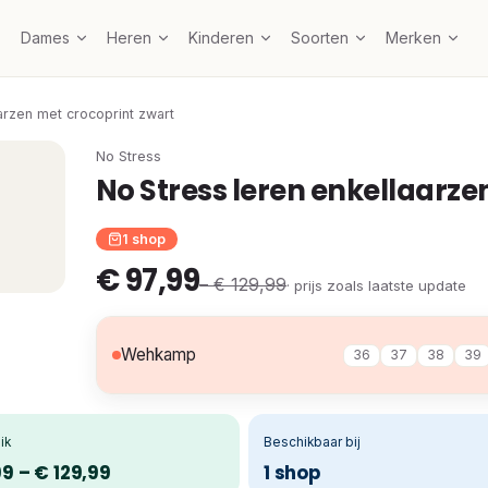
Dames
Heren
Kinderen
Soorten
Merken
arzen met crocoprint zwart
No Stress
No Stress leren enkellaarze
1 shop
€ 97,99
– € 129,99
· prijs zoals laatste update
Wehkamp
36
37
38
39
ik
Beschikbaar bij
9 – € 129,99
1 shop