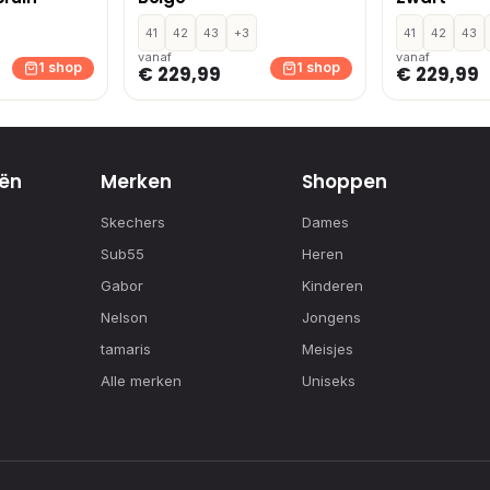
41
42
43
+3
41
42
43
vanaf
vanaf
1 shop
1 shop
€ 229,99
€ 229,99
ën
Merken
Shoppen
Skechers
Dames
Sub55
Heren
Gabor
Kinderen
Nelson
Jongens
tamaris
Meisjes
Alle merken
Uniseks