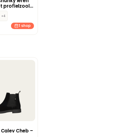
chunky leren
t profielzool
+4
1 shop
 Calev Cheb –