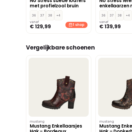
No Stress suède loafers
No Stress ler
met profielzool bruin
enkellaarzen
blokhak bruin
36
37
38
+4
36
37
38
+4
vanaf
vanaf
1 shop
€ 129,99
€ 139,99
Vergelijkbare schoenen
mustang
mustang
Mustang Enkellaarsjes
Mustang Enkel
Hak – Bordeaux
Hak – Donkerb