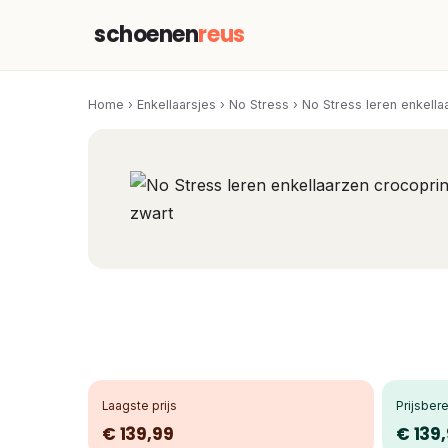
schoenen
reus
Home
›
Enkellaarsjes
›
No Stress
›
No Stress leren enkella
Laagste prijs
Prijsbere
€ 139,99
€ 139,