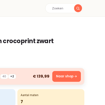
n crocoprint zwart
€ 139,99
Naar shop →
40
+2
Aantal maten
7