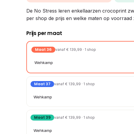
De No Stress leren enkellaarzen crocoprint zwart
per shop de prijs en welke maten op voorraad z
Prijs per maat
Maat 36
vanaf € 139,99 · 1 shop
Wehkamp
Maat 37
vanaf € 139,99 · 1 shop
Wehkamp
Maat 39
vanaf € 139,99 · 1 shop
Wehkamp