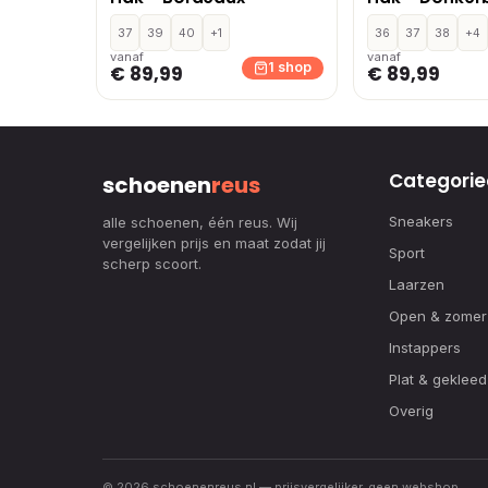
37
39
40
+1
36
37
38
+4
vanaf
vanaf
1 shop
€ 89,99
€ 89,99
Categorie
schoenen
reus
Sneakers
alle schoenen, één reus. Wij
vergelijken prijs en maat zodat jij
Sport
scherp scoort.
Laarzen
Open & zomer
Instappers
Plat & gekleed
Overig
© 2026 schoenenreus.nl — prijsvergelijker, geen webshop.