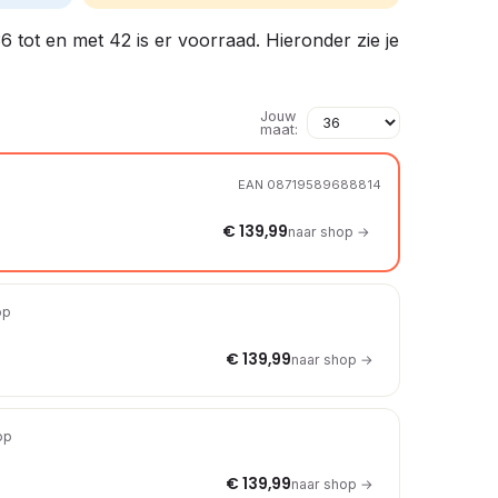
36 tot en met 42 is er voorraad. Hieronder zie je
Jouw
maat:
EAN 08719589688814
€ 139,99
naar shop →
op
€ 139,99
naar shop →
op
€ 139,99
naar shop →