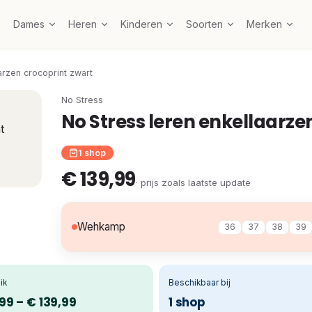
Dames
Heren
Kinderen
Soorten
Merken
arzen crocoprint zwart
No Stress
No Stress leren enkellaarze
1 shop
€ 139,99
· prijs zoals laatste update
Wehkamp
36
37
38
39
ik
Beschikbaar bij
99 – € 139,99
1 shop