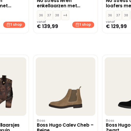
en
No Stress leren
No Stress 
 met
enkellaarzen met
loafers me
blokhak zwart
zwart
36
37
38
+4
36
37
38
vanaf
vanaf
1 shop
1 shop
€ 139,99
€ 129,99
Boss
Boss
laarsjes
Boss Hugo Calev Cheb –
Boss Hugo
ruin
Beige
Zwart