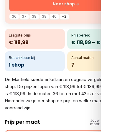
Naar shop →
36
37
38
39
40
+2
Laagste prijs
Prijsbereik
€ 118,99
€ 118,99 – € 139,99
Beschikbaar bij
Aantal maten
1 shop
7
De Manfield suède enkellaarzen cognac vergelijk je bij 1
shop. De prijzen lopen van € 118,99 tot € 139,99; de laagste
is € 118,99. In de maten 36 tot en met 42 is er voorraad.
Hieronder zie je per shop de prijs en welke maten op
voorraad zijn.
Jouw
Prijs per maat
maat: