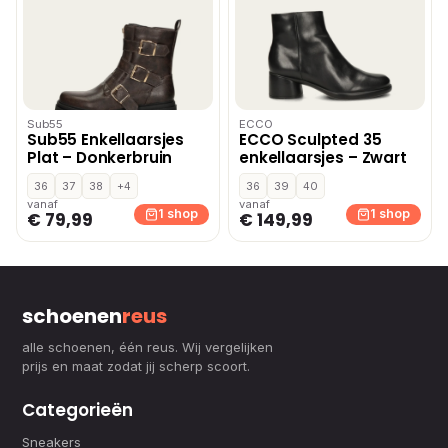
Sub55
ECCO
Sub55 Enkellaarsjes
ECCO Sculpted 35
Plat – Donkerbruin
enkellaarsjes – Zwart
36
37
38
+4
36
39
40
vanaf
vanaf
1 shop
1 shop
€ 79,99
€ 149,99
schoenen
reus
alle schoenen, één reus. Wij vergelijken
prijs en maat zodat jij scherp scoort.
Categorieën
Sneakers