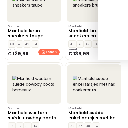
Manfield
Manfield
Manfield leren
Manfield leren
sneakers taupe
sneakers bruin
40
41
42
+4
40
41
42
+4
vanaf
vanaf
1 shop
1 shop
€ 139,99
€ 139,99
Manfield
Manfield
Manfield western
Manfield suède
suède cowboy boots
enkellaarsjes met hak
bordeaux
donkerbruin
36
37
38
+4
36
37
38
+4