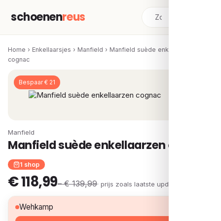
schoenen
reus
Home
›
Enkellaarsjes
›
Manfield
›
Manfield suède enkellaarzen
cognac
Bespaar € 21
Manfield
Manfield suède enkellaarzen cognac
1 shop
€ 118,99
– € 139,99
· prijs zoals laatste update
€ 118,99
Wehkamp