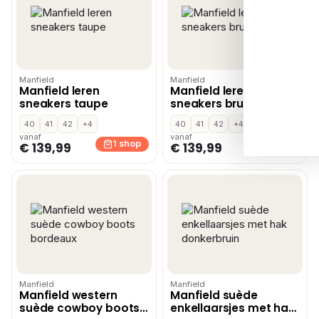
Manfield
Manfield
Manfield leren
Manfield leren
sneakers taupe
sneakers bruin
40
41
42
+4
40
41
42
+4
vanaf
vanaf
1 shop
1 shop
€ 139,99
€ 139,99
Manfield
Manfield
Manfield western
Manfield suède
suède cowboy boots
enkellaarsjes met hak