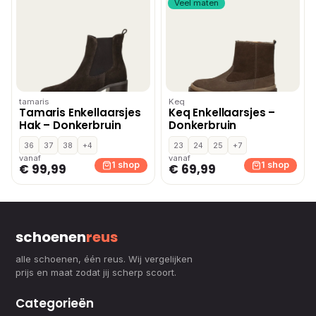
Veel maten
tamaris
Keq
Tamaris Enkellaarsjes
Keq Enkellaarsjes –
Hak – Donkerbruin
Donkerbruin
36
37
38
+4
23
24
25
+7
vanaf
vanaf
1 shop
1 shop
€ 99,99
€ 69,99
schoenen
reus
alle schoenen, één reus. Wij vergelijken
prijs en maat zodat jij scherp scoort.
Categorieën