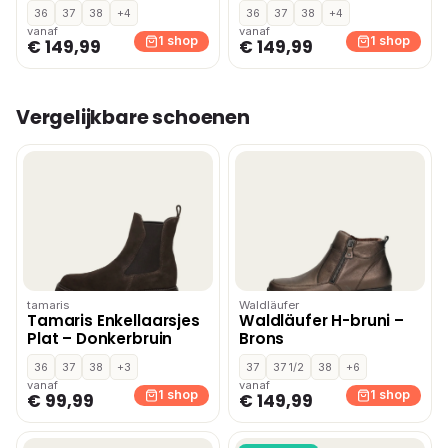
bordeaux
donkerbruin
36
37
38
+4
36
37
38
+4
vanaf
vanaf
1 shop
1 shop
€ 149,99
€ 149,99
Vergelijkbare schoenen
tamaris
Waldläufer
Tamaris Enkellaarsjes
Waldläufer H-bruni –
Plat – Donkerbruin
Brons
36
37
38
+3
37
37 1/2
38
+6
vanaf
vanaf
1 shop
1 shop
€ 99,99
€ 149,99