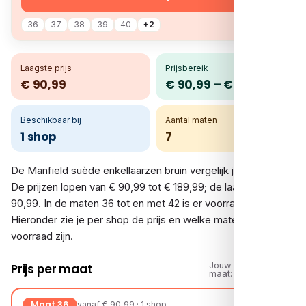
36
37
38
39
40
+2
Laagste prijs
Prijsbereik
€ 90,99
€ 90,99 – € 189,99
Beschikbaar bij
Aantal maten
1 shop
7
De Manfield suède enkellaarzen bruin vergelijk je bij 1 shop.
De prijzen lopen van € 90,99 tot € 189,99; de laagste is €
90,99. In de maten 36 tot en met 42 is er voorraad.
Hieronder zie je per shop de prijs en welke maten op
voorraad zijn.
Jouw
Prijs per maat
maat:
Maat 36
vanaf € 90,99 · 1 shop