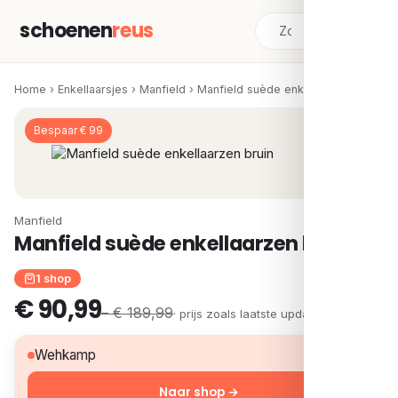
schoenen
reus
Home
›
Enkellaarsjes
›
Manfield
›
Manfield suède enkellaarzen bruin
Bespaar € 99
Manfield
Manfield suède enkellaarzen bruin
1 shop
€ 90,99
– € 189,99
· prijs zoals laatste update
€ 90,99
Wehkamp
Naar shop →