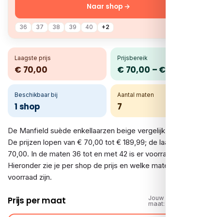
Naar shop →
36
37
38
39
40
+2
Laagste prijs
Prijsbereik
€ 70,00
€ 70,00 – € 189,99
Beschikbaar bij
Aantal maten
1 shop
7
De Manfield suède enkellaarzen beige vergelijk je bij 1 shop.
De prijzen lopen van € 70,00 tot € 189,99; de laagste is €
70,00. In de maten 36 tot en met 42 is er voorraad.
Hieronder zie je per shop de prijs en welke maten op
voorraad zijn.
Jouw
Prijs per maat
maat: