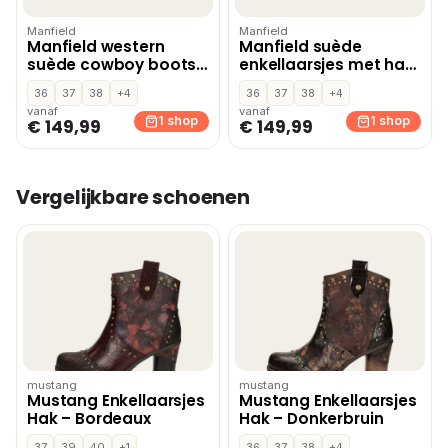
Manfield
Manfield
Manfield western
Manfield suède
suède cowboy boots
enkellaarsjes met hak
bordeaux
donkerbruin
36
37
38
+4
36
37
38
+4
vanaf
vanaf
1 shop
1 shop
€ 149,99
€ 149,99
Vergelijkbare schoenen
mustang
mustang
Mustang Enkellaarsjes
Mustang Enkellaarsjes
Hak – Bordeaux
Hak – Donkerbruin
37
39
40
+1
36
37
38
+4