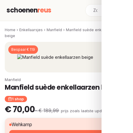
schoenen
reus
Home
›
Enkellaarsjes
›
Manfield
›
Manfield suède enkellaarzen
beige
Bespaar € 119
Manfield
Manfield suède enkellaarzen beige
1 shop
€ 70,00
– € 189,99
· prijs zoals laatste update
€ 70,00
Wehkamp