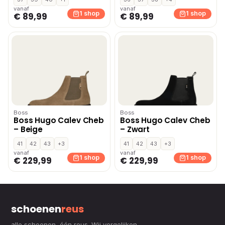
vanaf
vanaf
1 shop
1 shop
€ 89,99
€ 89,99
Boss
Boss
Boss Hugo Calev Cheb
Boss Hugo Calev Cheb
– Beige
– Zwart
41
42
43
+3
41
42
43
+3
vanaf
vanaf
1 shop
1 shop
€ 229,99
€ 229,99
schoenen
reus
alle schoenen, één reus. Wij vergelijken