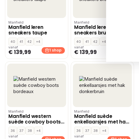
Manfield
Manfield
Manfield leren
Manfield leren
sneakers taupe
sneakers bruin
40
41
42
+4
40
41
42
+4
vanaf
vanaf
1 shop
1 shop
€ 139,99
€ 139,99
Manfield
Manfield
Manfield western
Manfield suède
suède cowboy boots
enkellaarsjes met hak
bordeaux
donkerbruin
36
37
38
+4
36
37
38
+4
vanaf
vanaf