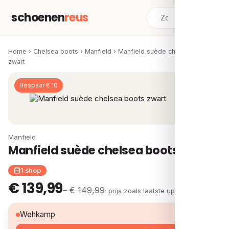
schoenen
reus
Home
›
Chelsea boots
›
Manfield
›
Manfield suède chelsea boots
zwart
Bespaar € 10
Manfield
Manfield suède chelsea boots zwart
1 shop
€ 139,99
– € 149,99
· prijs zoals laatste update
€ 139,99
Wehkamp