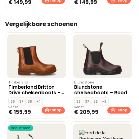
1 shop
1 shop
€ 149,99
€ 149,99
Vergelijkbare schoenen
Timberland
Blundstone
Timberland Britton
Blundstone
Drive chelseaboots –
chelseaboots – Rood
Bruin
36
37
38
+4
36
37
38
+5
vanaf
vanaf
1 shop
1 shop
€ 159,99
€ 209,99
Veel maten