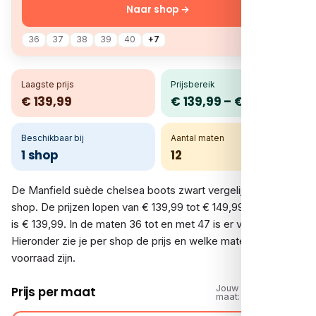
Naar shop →
36
37
38
39
40
+7
Laagste prijs
Prijsbereik
€ 139,99
€ 139,99 – € 149,99
Beschikbaar bij
Aantal maten
1 shop
12
De Manfield suède chelsea boots zwart vergelijk je bij 1
shop. De prijzen lopen van € 139,99 tot € 149,99; de laagste
is € 139,99. In de maten 36 tot en met 47 is er voorraad.
Hieronder zie je per shop de prijs en welke maten op
voorraad zijn.
Jouw
Prijs per maat
maat: