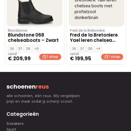
Blundstone
Fred de la Bretoniere
Blundstone 068
Fred de la Bretoniere
chelseaboots – Zwart
Yael leren chelsea
boots met profielzool
36
37
38
+9
36
37
38
+4
donkerbruin
vanaf
vanaf
1 shop
1 shop
€ 209,99
€ 199,95
schoenen
reus
alle schoenen, één reus. Wij vergelijken
prijs en maat zodat jij scherp scoort.
Categorieën
Sneakers
Sport