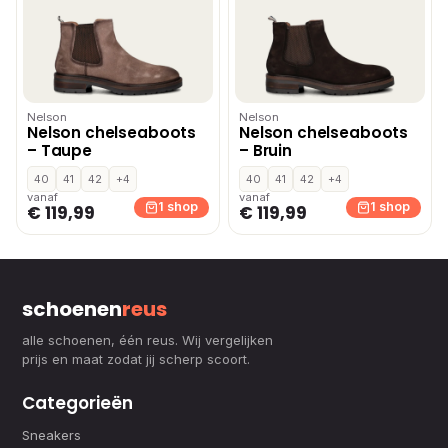
Nelson
Nelson
Nelson chelseaboots
Nelson chelseaboots
– Taupe
– Bruin
40
41
42
+4
40
41
42
+4
vanaf
vanaf
1 shop
1 shop
€ 119,99
€ 119,99
schoenen
reus
alle schoenen, één reus. Wij vergelijken
prijs en maat zodat jij scherp scoort.
Categorieën
Sneakers