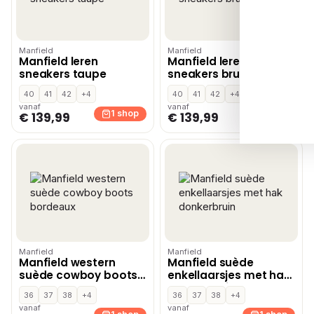
Manfield
Manfield
Manfield leren
Manfield leren
sneakers taupe
sneakers bruin
40
41
42
+4
40
41
42
+4
vanaf
vanaf
1 shop
1 shop
€ 139,99
€ 139,99
Manfield
Manfield
Manfield western
Manfield suède
suède cowboy boots
enkellaarsjes met hak
bordeaux
donkerbruin
36
37
38
+4
36
37
38
+4
vanaf
vanaf