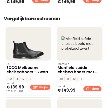
1 shop
1 shop
€ 149,99
€ 149,99
Vergelijkbare schoenen
ECCO
Manfield
ECCO Melbourne
Manfield suède
chelseaboots – Zwart
chelsea boots met
profielzool zwart
40
41
42
+5
40
41
42
+1
vanaf
€ 139,99
vanaf
2 shops
1 shop
€ 149,99
tot € 143,90