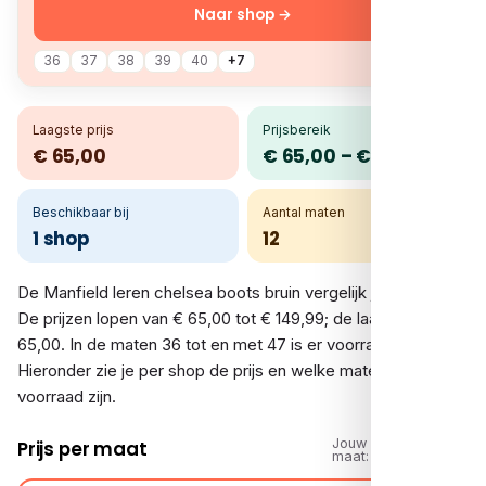
Naar shop →
36
37
38
39
40
+7
Laagste prijs
Prijsbereik
€ 65,00
€ 65,00 – € 149,99
Beschikbaar bij
Aantal maten
1 shop
12
De Manfield leren chelsea boots bruin vergelijk je bij 1 shop.
De prijzen lopen van € 65,00 tot € 149,99; de laagste is €
65,00. In de maten 36 tot en met 47 is er voorraad.
Hieronder zie je per shop de prijs en welke maten op
voorraad zijn.
Jouw
Prijs per maat
maat: