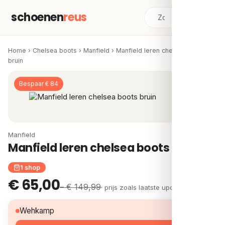
schoenen
reus
Home
›
Chelsea boots
›
Manfield
›
Manfield leren chelsea boots
bruin
Bespaar € 84
Manfield
Manfield leren chelsea boots bruin
1 shop
€ 65,00
– € 149,99
· prijs zoals laatste update
€ 65,00
Wehkamp