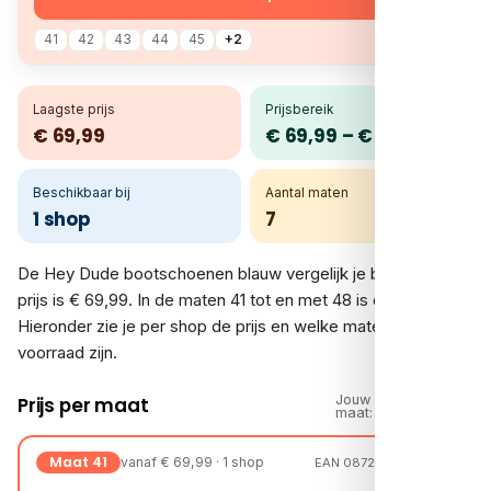
41
42
43
44
45
+2
Laagste prijs
Prijsbereik
€ 69,99
€ 69,99 – € 69,99
Beschikbaar bij
Aantal maten
1 shop
7
De Hey Dude bootschoenen blauw vergelijk je bij 1 shop. De
prijs is € 69,99. In de maten 41 tot en met 48 is er voorraad.
Hieronder zie je per shop de prijs en welke maten op
voorraad zijn.
Jouw
Prijs per maat
maat:
Maat 41
vanaf € 69,99 · 1 shop
EAN 08720251479999