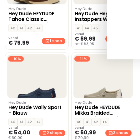
Hey Dude
Hey Dude
Hey Dude HEYDUDE
Hey Dude Heydude
Tahoe Classic
Instappers Walli
Veterboots bruin
Braided Burnt Groen
40
41
42
+4
41
44
45
vanaf
€ 69,99
vanaf
2 shops
1 shop
€ 79,99
tot € 83,95
−10%
−14%
Hey Dude
Hey Dude
Hey Dude Wally Sport
Hey Dude HEYDUDE
– Blauw
Mikka Braided
mocassins & loafers –
40
41
42
+4
40
41
42
+4
Wit
vanaf
vanaf
€ 54,00
€ 60,99
2 shops
3 shops
€ 60,00
€ 70,99