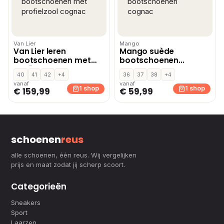
Van Lier
Mango
Van Lier leren
Mango suède
bootschoenen met
bootschoenen
profielzool cognac
cognac
40
41
42
+4
36
37
38
+4
vanaf
vanaf
1 shop
1 shop
€ 159,99
€ 59,99
schoenen
reus
alle schoenen, één reus. Wij vergelijken
prijs en maat zodat jij scherp scoort.
Categorieën
Sneakers
Sport
Laarzen