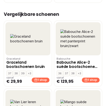
Vergelijkbare schoenen
Graceland
Babouche
Graceland
Babouche Alice-2
bootschoenen bruin
suède bootschoenen
met panterprint
37
38
39
+3
36
37
38
+3
bruin/zwart
vanaf
vanaf
1 shop
1 shop
€ 29,99
€ 129,95