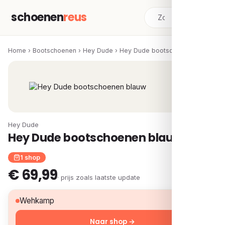
schoenen
reus
Home
›
Bootschoenen
›
Hey Dude
›
Hey Dude bootschoenen blauw
Hey Dude
Hey Dude bootschoenen blauw
1 shop
€ 69,99
· prijs zoals laatste update
€ 69,99
Wehkamp
Naar shop →