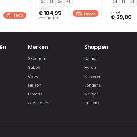
24
25
26
+3
34
36
38
vanaf
€ 104,95
vanaf
2 shops
1 shop
€ 59,00
tot € 109,99
ën
Merken
Shoppen
Skechers
Dames
Sub55
Heren
Gabor
Kinderen
Nelson
Jongens
tamaris
Meisjes
Alle merken
Uniseks