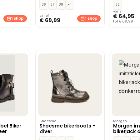
36
37
38
+4
38
vanaf
€ 64,95
vanaf
1 shop
1 shop
€ 69,99
tot € 69,99
Shoesme
Morgan
bel Biker
Shoesme bikerboots –
Morgan imi
eer
Zilver
bikerjack 