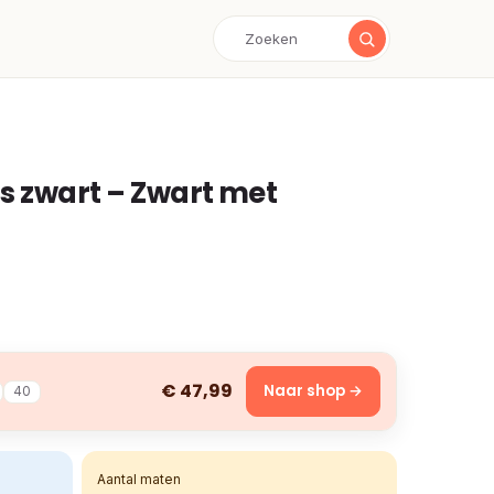
s zwart – Zwart met
€ 47,99
Naar shop →
40
Aantal maten