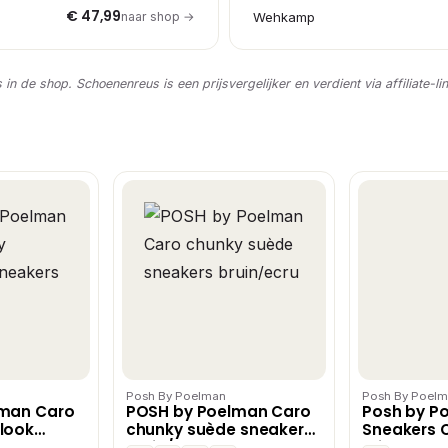
€ 47,99
naar shop →
Wehkamp
s in de shop. Schoenenreus is een prijsvergelijker en verdient via affiliate-li
Posh By Poelman
Posh By Poel
lman Caro
POSH by Poelman Caro
Posh by P
look
chunky suède sneakers
Sneakers C
n
bruin/ecru
Wit