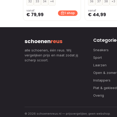
32
33
34
+4
36
37
38
+3
vanaf
vanaf
1 shop
€ 79,99
€ 44,99
Categorie
schoenen
reus
Sneakers
alle schoenen, één reus. Wij
vergelijken prijs en maat zodat jij
Sport
scherp scoort.
Laarzen
Open & zomer
Instappers
Plat & gekleed
Overig
© 2026 schoenenreus.nl — prijsvergelijker, geen webshop.