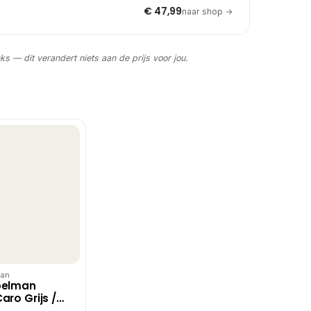
€ 47,99
naar shop →
nks — dit verandert niets aan de prijs voor jou.
man
oelman
aro Grijs /