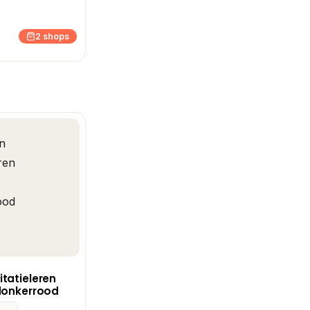
2 shops
tatieleren
donkerrood