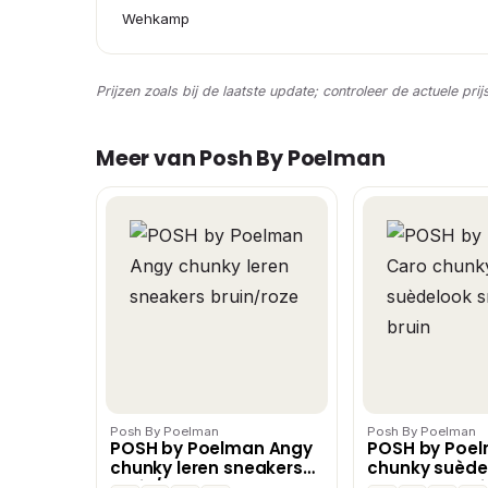
Wehkamp
Prijzen zoals bij de laatste update; controleer de actuele prij
Meer van Posh By Poelman
Posh By Poelman
Posh By Poelman
POSH by Poelman Angy
POSH by Poe
chunky leren sneakers
chunky suède
bruin/roze
sneakers brui