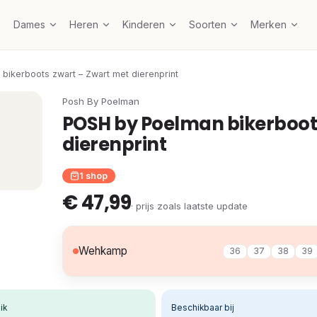
Dames
Heren
Kinderen
Soorten
Merken
ikerboots zwart – Zwart met dierenprint
Posh By Poelman
POSH by Poelman bikerboot
dierenprint
1 shop
€ 47,99
· prijs zoals laatste update
Wehkamp
36
37
38
39
ik
Beschikbaar bij