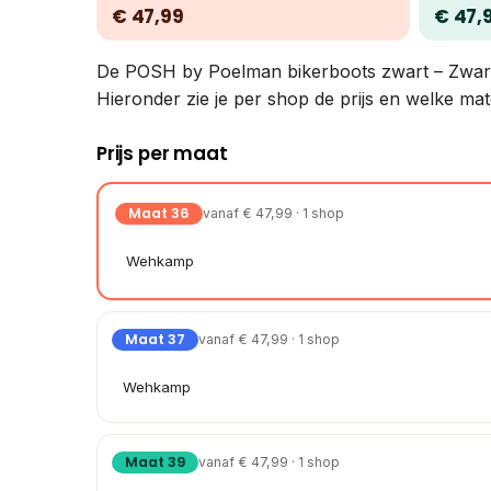
€ 47,99
€ 47,
De POSH by Poelman bikerboots zwart – Zwart met
Hieronder zie je per shop de prijs en welke mat
Prijs per maat
Maat 36
vanaf € 47,99 · 1 shop
Wehkamp
Maat 37
vanaf € 47,99 · 1 shop
Wehkamp
Maat 39
vanaf € 47,99 · 1 shop