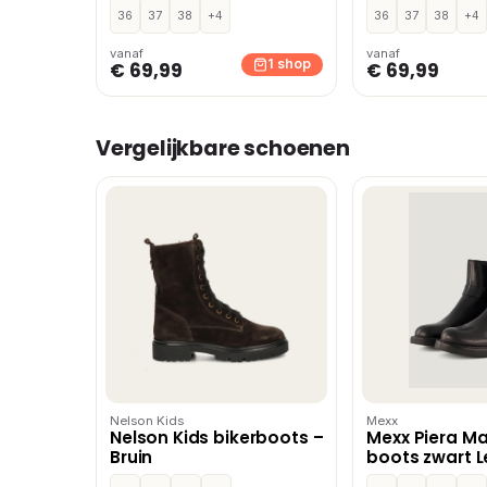
36
37
38
+4
36
37
38
+4
vanaf
vanaf
1 shop
€ 69,99
€ 69,99
Vergelijkbare schoenen
Nelson Kids
Mexx
Nelson Kids bikerboots –
Mexx Piera Ma
Bruin
boots zwart L