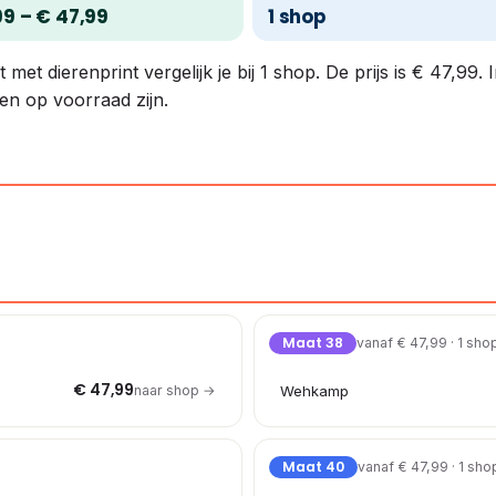
99 – € 47,99
1 shop
 dierenprint vergelijk je bij 1 shop. De prijs is € 47,99. 
en op voorraad zijn.
Maat 38
vanaf € 47,99 · 1 sho
€ 47,99
naar shop →
Wehkamp
Maat 40
vanaf € 47,99 · 1 sho