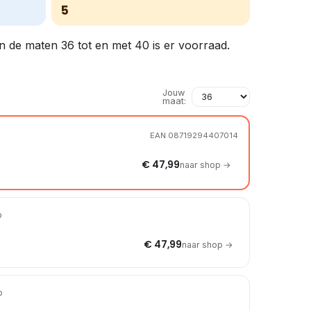
5
In de maten 36 tot en met 40 is er voorraad.
Jouw
maat:
EAN 08719294407014
€ 47,99
naar shop →
p
€ 47,99
naar shop →
p