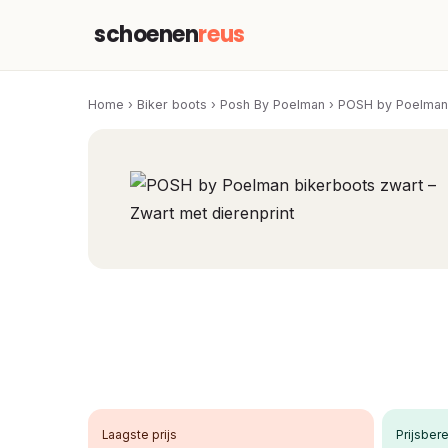
schoenen
reus
Home
›
Biker boots
›
Posh By Poelman
›
POSH by Poelman b
Laagste prijs
Prijsbere