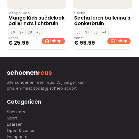
Mango Kids
Sacha
Mango Kids suèdelook
Sacha leren ballerina’s
ballerina’s lichtbruin
donkerbruin
26
27
28
+3
36
37
38
+4
vanaf
vanaf
1 shop
1 shop
€ 25,99
€ 99,99
schoenen
reus
alle schoenen, één reus. Wij vergelijken
prijs en maat zodat jij scherp scoort.
Categorieën
Sneakers
Sport
Laarzen
Open & zomer
Instappers