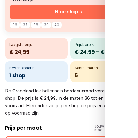
Naar shop →
36
37
38
39
40
Laagste prijs
Prijsbereik
€ 24,99
€ 24,99 – € 24,99
Beschikbaar bij
Aantal maten
1 shop
5
De Graceland lak ballerina’s bordeauxrood vergelijk je bij 1
shop. De prijs is € 24,99. In de maten 36 tot en met 40 is er
voorraad. Hieronder zie je per shop de prijs en welke maten
op voorraad zijn.
Jouw
Prijs per maat
maat: