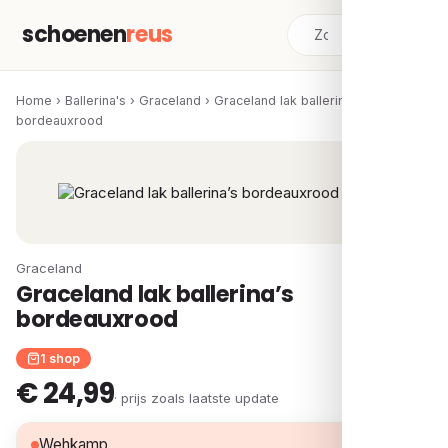
schoenen
reus
Home
›
Ballerina's
›
Graceland
›
Graceland lak ballerina’s
bordeauxrood
Graceland
Graceland lak ballerina’s
bordeauxrood
1 shop
€ 24,99
· prijs zoals laatste update
€ 24,99
Wehkamp