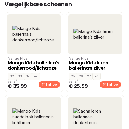
Vergelijkbare schoenen
Mango Kids
Mango Kids
Mango Kids ballerina’s
Mango Kids leren
donkerrood/lichtroze
ballerina’s zilver
32
33
34
+4
25
26
27
+4
vanaf
vanaf
1 shop
1 shop
€ 35,99
€ 25,99