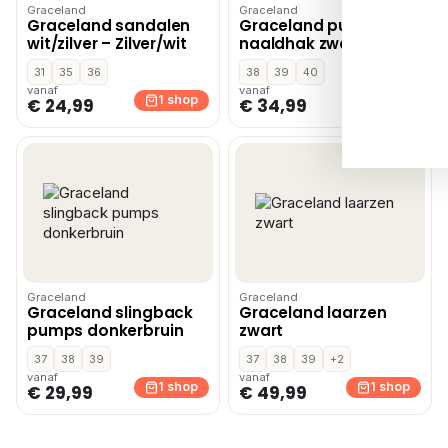
Graceland
Graceland
Graceland sandalen
Graceland pumps met
wit/zilver – Zilver/wit
naaldhak zwart
31
35
36
38
39
40
vanaf
vanaf
1 shop
1 shop
€ 24,99
€ 34,99
Graceland
Graceland
Graceland slingback
Graceland laarzen
pumps donkerbruin
zwart
37
38
39
37
38
39
+2
vanaf
vanaf
1 shop
1 shop
€ 29,99
€ 49,99