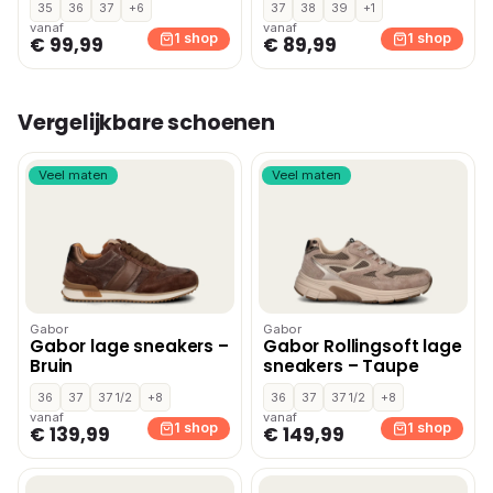
35
36
37
+6
37
38
39
+1
instapschoenen – Wit
vanaf
vanaf
1 shop
1 shop
€ 99,99
€ 89,99
Vergelijkbare schoenen
Veel maten
Veel maten
Gabor
Gabor
Gabor lage sneakers –
Gabor Rollingsoft lage
Bruin
sneakers – Taupe
36
37
37 1/2
+8
36
37
37 1/2
+8
vanaf
vanaf
1 shop
1 shop
€ 139,99
€ 149,99