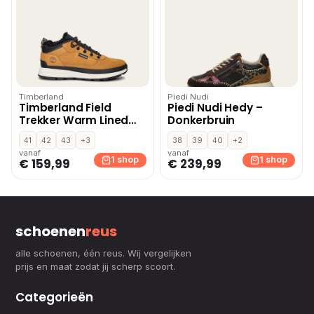
Timberland
Piedi Nudi
Timberland Field
Piedi Nudi Hedy –
Trekker Warm Lined
Donkerbruin
hoge sneakers – Geel
41
42
43
+3
38
39
40
+2
vanaf
vanaf
1 shop
1 shop
€ 159,99
€ 239,99
schoenen
reus
alle schoenen, één reus. Wij vergelijken
prijs en maat zodat jij scherp scoort.
Categorieën