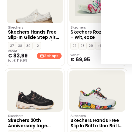
Skechers
Skechers
Skechers Hands Free
Skechers Roze SKR46
Slip-In Gilde Step Altus
– Wit,Roze
lage sneakers – Wit
37
38
39
+2
27
28
29
+4
vanaf
€ 83,99
vanaf
3 shops
1 shop
€ 69,95
tot € 119,99
Skechers
Skechers
Skechers 20th
Skechers Hands Free
Anniversary lage
Slip In Britto Uno Britto
sneakers – Zwart
Landscape