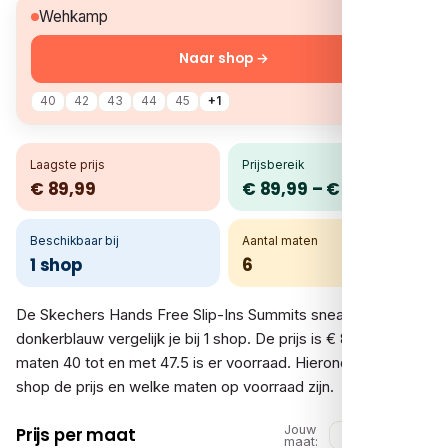
€ 89,99
Wehkamp
Naar shop →
40
42
43
44
45
+1
Laagste prijs
Prijsbereik
€ 89,99
€ 89,99 – € 89,99
Beschikbaar bij
Aantal maten
1 shop
6
De Skechers Hands Free Slip-Ins Summits sneakers
donkerblauw vergelijk je bij 1 shop. De prijs is € 89,99. In de
maten 40 tot en met 47.5 is er voorraad. Hieronder zie je per
shop de prijs en welke maten op voorraad zijn.
Jouw
Prijs per maat
maat: