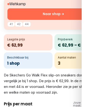
€ 62,99
Wehkamp
Naar shop →
41
42
44
Laagste prijs
Prijsbereik
€ 62,99
€ 62,99 – € 62,99
Beschikbaar bij
Aantal maten
1 shop
3
De Skechers Go Walk Flex slip-on sneakers donkerblauw
vergelijk je bij 1 shop. De prijs is € 62,99. In de maten 41 tot
en met 44 is er voorraad. Hieronder zie je per shop de prijs
en welke maten op voorraad zijn.
Jouw
Prijs per maat
maat: