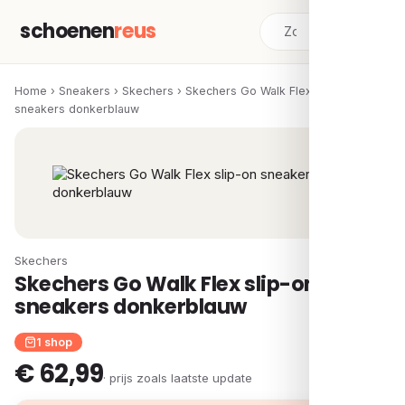
schoenen
reus
Home
›
Sneakers
›
Skechers
›
Skechers Go Walk Flex slip-on
sneakers donkerblauw
Skechers
Skechers Go Walk Flex slip-on
sneakers donkerblauw
1 shop
€ 62,99
· prijs zoals laatste update