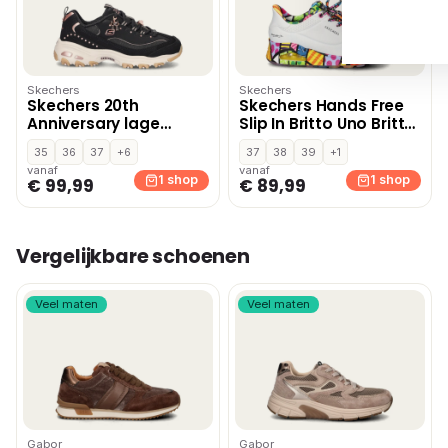
Skechers
Skechers
Skechers 20th
Skechers Hands Free
Anniversary lage
Slip In Britto Uno Britto
sneakers – Zwart
Landscape
35
36
37
+6
37
38
39
+1
instapschoenen – Wit
vanaf
vanaf
1 shop
1 shop
€ 99,99
€ 89,99
Vergelijkbare schoenen
Veel maten
Veel maten
Gabor
Gabor