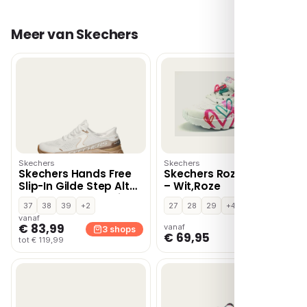
Meer van Skechers
Skechers
Skechers
Skechers Hands Free
Skechers Roze SKR46
Slip-In Gilde Step Altus
– Wit,Roze
lage sneakers – Wit
37
38
39
+2
27
28
29
+4
vanaf
€ 83,99
vanaf
3 shops
1 shop
€ 69,95
tot € 119,99