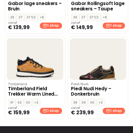
Gabor lage sneakers –
Gabor Rollingsoft lage
Bruin
sneakers – Taupe
36
37
37 1/2
+8
36
37
37 1/2
+8
vanaf
vanaf
1 shop
1 shop
€ 139,99
€ 149,99
Timberland
Piedi Nudi
Timberland Field
Piedi Nudi Hedy –
Trekker Warm Lined
Donkerbruin
hoge sneakers – Geel
41
42
43
+3
38
39
40
+2
vanaf
vanaf
1 shop
1 shop
€ 159,99
€ 239,99