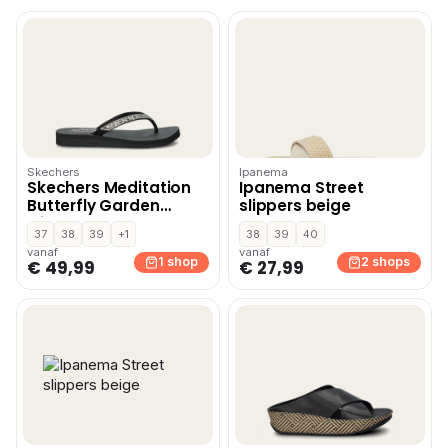
Skechers
Ipanema
Skechers Meditation
Ipanema Street
Butterfly Garden
slippers beige
slippers – Zwart
37
38
39
+1
38
39
40
vanaf
vanaf
1 shop
2 shops
€ 49,99
€ 27,99