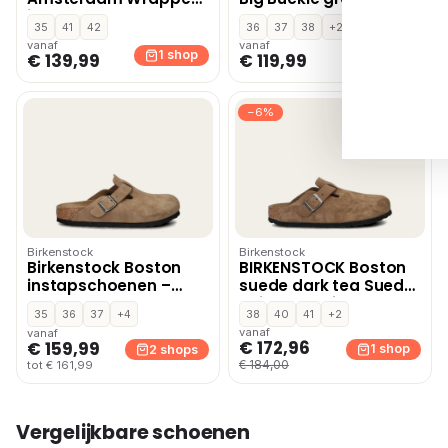
instapschoenen –
taupe
35
41
42
36
37
38
+2
Bruin
vanaf
vanaf
1 shop
1 shop
€ 139,99
€ 119,99
−6%
Birkenstock
Birkenstock
Birkenstock Boston
BIRKENSTOCK Boston
instapschoenen –
suede dark tea Suede
Cognac
Unisex – Bruin
35
36
37
+4
38
40
41
+2
vanaf
vanaf
€ 172,96
€ 159,99
1 shop
2 shops
€ 184,00
tot € 161,99
Vergelijkbare schoenen