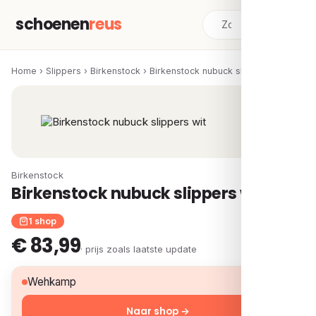
schoenen
reus
Home
›
Slippers
›
Birkenstock
›
Birkenstock nubuck slippers wit
Birkenstock
Birkenstock nubuck slippers wit
1 shop
€ 83,99
· prijs zoals laatste update
€ 83,99
Wehkamp
Naar shop →