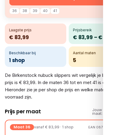
36
38
39
40
41
Laagste prijs
Prijsbereik
€ 83,99
€ 83,99 – € 83,99
Beschikbaar bij
Aantal maten
1 shop
5
De Birkenstock nubuck slippers wit vergelijk je bij 1 shop. De
prijs is € 83,99. In de maten 36 tot en met 41 is er voorraad.
Hieronder zie je per shop de prijs en welke maten op
voorraad zijn.
Jouw
Prijs per maat
maat:
Maat 36
vanaf € 83,99 · 1 shop
EAN 08721108145616