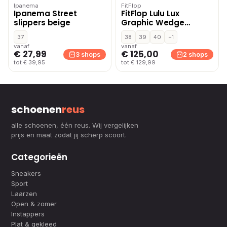
Ipanema
FitFlop
Ipanema Street
FitFlop Lulu Lux
slippers beige
Graphic Wedge
slippers – Zwart
37
38
39
40
+1
vanaf
vanaf
€ 27,99
€ 125,00
3 shops
2 shops
tot € 39,95
tot € 129,99
schoenen
reus
alle schoenen, één reus. Wij vergelijken
prijs en maat zodat jij scherp scoort.
Categorieën
Sneakers
Sport
Laarzen
Open & zomer
Instappers
Plat & gekleed