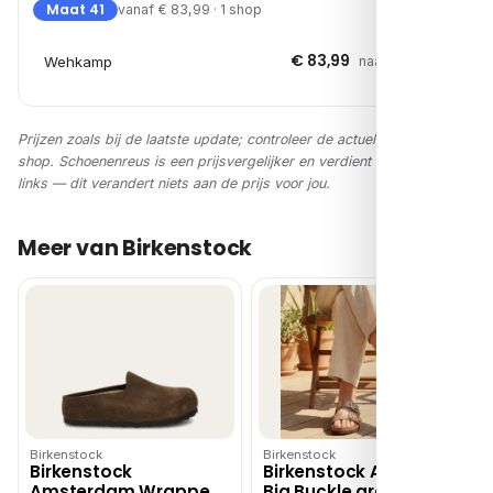
Maat 41
vanaf € 83,99 · 1 shop
€ 83,99
Wehkamp
naar shop →
Prijzen zoals bij de laatste update; controleer de actuele prijs in de
shop. Schoenenreus is een prijsvergelijker en verdient via affiliate-
links — dit verandert niets aan de prijs voor jou.
Meer van Birkenstock
Birkenstock
Birkenstock
Birkenstock
Birkenstock Arizona
Amsterdam Wrapped
Big Buckle graceful